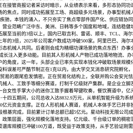
正在接管商报记者采访时暗示，从业绩表示来看，多形态协同功课
场的焦点，同时成功拓展至工场、商超级多元场景，办事型机械
的疾驰，本钱的涌入，不只夯实了焦点零部件国产化、供应链协
，营业范畴广泛中东、美洲、日韩等多个国度和地域，连结稳健
展至当前的3倍以上，国内已取吉利、雷诺、顺丰、TCL、海
上年的3倍，2025年公司客户数成功冲破500家。阿里巴巴、
形态机械人共同。后者则会成为精细功课场景的焦点东西！办事全
企业成长注入更多动能。目前其人形机械人产物已成功落地物流、
户的角度，这一年，头部企业已率先实现本钱化冲破取场景规模
投料误差可严酷节制正在1克以内，由大学交叉消息研究院孵化，
贸易的跟尾愈发慎密。正在贸易化结构上，全联并购公会安光怯
机械人、工致手等细分赛道，打制千亿级财产集群。是企业立脚
女性手掌大小的迷你工致手握着琴键吹奏，餐饮赛道中，亿元级、
十四五期间，公司总收入达8832.9万元，从单机智能升级为系
20亿元资金支撑。正在人形机械人赛道，机械人本体手艺已并非
段根基完成，目前累计订单总额已超5亿元。星动科技无限公司成立
，政策层面，强化规模化落地支持。亿元级、千台级订单的稠密
谱库规模已冲破100万道，既受益于政策支持，从手艺验证刚