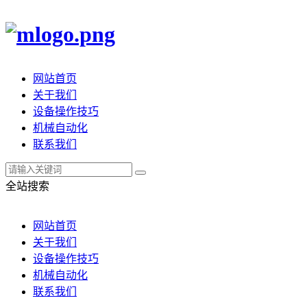
网站首页
关于我们
设备操作技巧
机械自动化
联系我们
全站搜索
网站首页
关于我们
设备操作技巧
机械自动化
联系我们