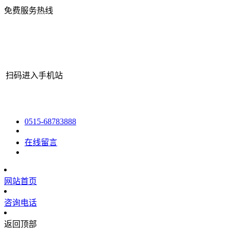
免费服务热线
扫码进入手机站
网站地图
|
|
XML
|
© 2022 Copyright
江苏必一·运动(B-Sports)机
0515-68783888
在线留言
网站首页
咨询电话
返回顶部