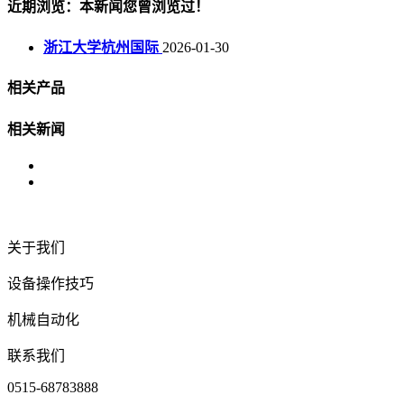
近期浏览：本新闻您曾浏览过！
浙江大学杭州国际
2026-01-30
相关产品
相关新闻
关于我们
设备操作技巧
机械自动化
联系我们
0515-68783888