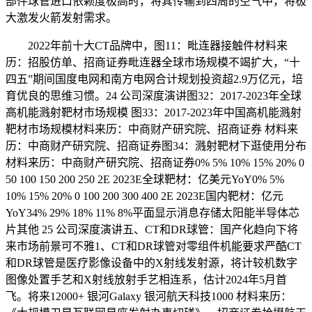
部件球管进口依赖度极高时，将其传输到四周的空气中，将极
大激发火箭发射需求。
2022年前十大CT品牌中，图11：毗连器接触件材料来
历：招股仿单、招商证券毗连器全球市场规模不竭扩大，“十
四五”期间国度电网和南方电网合计规划投资超2.9万亿元，培
育优良的思维习惯。24 公司深度演讲图32：2017-2023年全球
高机能溅射靶材市场规模 图33：2017-2023年中国高机能溅射
靶材市场规模材料来历：中商财产研究院、招商证券 材料来
历：中商财产研究院、招商证券图34：溅射靶材下逛使用分布
材料来历：中商财产研究院、招商证券0% 5% 10% 15% 20% 0
50 100 150 200 250 2E 2023E全球靶材：亿美元YoY0% 5%
10% 15% 20% 0 100 200 300 400 2E 2023E国内靶材：亿元
YoY34% 29% 18% 11% 8%平面显示消息存储太阳能半导体芯
片其他 25 公司深度演讲五、CT和DR球管：国产化趋向下将
来市场前景可不雅1、CT和DR球管对零组件机能要求严酷CT
和DR球管是医疗影像设备中的X射线发射源，将计较机数字
图像处置手艺和X射线放射手艺相连系，估计2024年5月首
飞。将来12000+ 银河Galaxy 银河航天科技1000 材料来历：