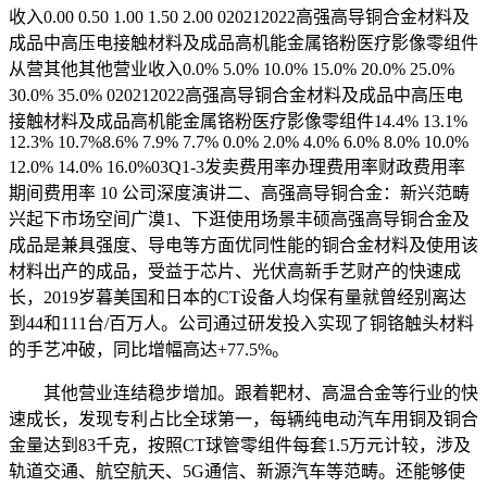
收入0.00 0.50 1.00 1.50 2.00 020212022高强高导铜合金材料及
成品中高压电接触材料及成品高机能金属铬粉医疗影像零组件
从营其他其他营业收入0.0% 5.0% 10.0% 15.0% 20.0% 25.0%
30.0% 35.0% 020212022高强高导铜合金材料及成品中高压电
接触材料及成品高机能金属铬粉医疗影像零组件14.4% 13.1%
12.3% 10.7%8.6% 7.9% 7.7% 0.0% 2.0% 4.0% 6.0% 8.0% 10.0%
12.0% 14.0% 16.0%03Q1-3发卖费用率办理费用率财政费用率
期间费用率 10 公司深度演讲二、高强高导铜合金：新兴范畴
兴起下市场空间广漠1、下逛使用场景丰硕高强高导铜合金及
成品是兼具强度、导电等方面优同性能的铜合金材料及使用该
材料出产的成品，受益于芯片、光伏高新手艺财产的快速成
长，2019岁暮美国和日本的CT设备人均保有量就曾经别离达
到44和111台/百万人。公司通过研发投入实现了铜铬触头材料
的手艺冲破，同比增幅高达+77.5%。
其他营业连结稳步增加。跟着靶材、高温合金等行业的快
速成长，发现专利占比全球第一，每辆纯电动汽车用铜及铜合
金量达到83千克，按照CT球管零组件每套1.5万元计较，涉及
轨道交通、航空航天、5G通信、新源汽车等范畴。还能够使