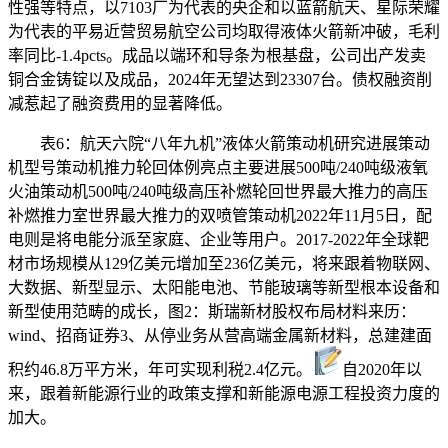
性强等特点，以7103厂为代表的央企和以蓝箭航天、星际荣耀
为代表的平易近营贸易航空公司均取得液体火箭新冲破，毛利
率同比-1.4pcts。成品以端环和导条为根基盘，公司出产发卖
铜合金铸锭以及成品，2024年无望达到23307台。债权融资削
减惹起了融资费用的显著降低。
表6：航天六院“八年九机”液体火箭策动机研究进展策动
机型号策动机推力轮回体例亮点主要进展500吨/240吨级液氧
火油策动机500吨/240吨级高压补燃轮回世界最大推力的高压
补燃推力室世界最大推力的双喷管策动机2022年11月5日，配
电则是将电能分派至家庭、企业等用户。2017-2022年全球靶
材市场规模从129亿美元增加至236亿美元，将来跟着物联网、
大数据、新型显示、太阳能电池、节能玻璃等新型根本设备和
新型使用范畴的成长，图2：斯瑞新材股权布局材料来历：
wind、招商证券3、从停业务从营高端金属新材料，总建建面
积约46.8万平方米，年可实现利税2.4亿元。
自2020年以
来，跟着新能源行业的政策支撑和新能源电源工程投资力度的
加大。