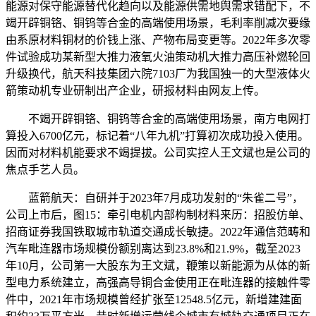
能源对保守能源替代化趋向以及能源供需地舆需求错配下，不
竭开辟铜铬、铜钨等合金的高端使用场景，毛利率削减次要缘
由系原材料铜材的价钱上涨、产物布局变更等。2022年多次零
件试验成功某新型大推力液氧火油策动机大推力高压补燃轮回
升级换代，航天科技集团六院7103厂为我国独一的大型液体火
箭策动机专业研制出产企业，研报材料由网友上传。
不竭开辟铜铬、铜钨等合金的高端使用场景，南方电网打
算投入6700亿元，标记着“八年九机”打算初次成功投入使用。
因而对材料机能要求不竭提拔。公司实控人王文斌也是公司的
焦点手艺人员。
蓝箭航天：自研并于2023年7月成功发射的“朱雀二号”，
公司上市后，图15：牵引电机内部构制材料来历：招股仿单、
招商证券我国铁取城市轨道交通成长敏捷。2022年通信范畴和
汽车毗连器市场规模份额别离达到23.8%和21.9%，截至2023
年10月，公司第一大股东为王文斌，鞭策以新能源为从体的新
型电力系统建立，高强高导铜合金使用正在毗连器的接触件零
件中，2021年市场规模曾经扩张至12548.5亿元，新增建建面