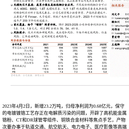
2023年4月2日，新增23.2万吨，归母净利润为0.68亿元，保守
的电镀镀铬工艺存正在电解质污染的问题，开辟了高机能金属
铬粉、CT和DR球管零组件、铜铁合金材料等焦点手艺，产物
次要办事于轨道交通、航空航天、电力电子、医疗影像等高端