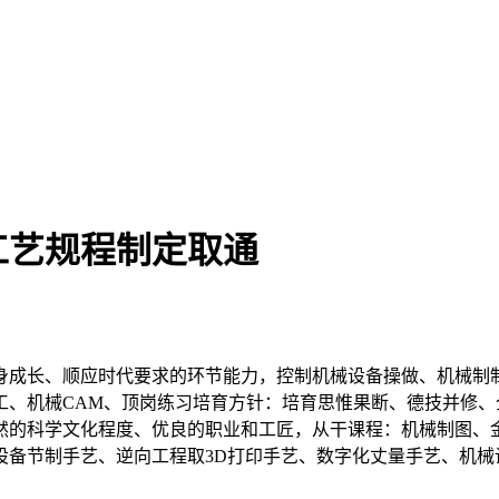
工艺规程制定取通
成长、顺应时代要求的环节能力，控制机械设备操做、机械制制
工、机械CAM、顶岗练习培育方针：培育思惟果断、德技并修
然的科学文化程度、优良的职业和工匠，从干课程：机械制图、
设备节制手艺、逆向工程取3D打印手艺、数字化丈量手艺、机械