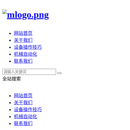
网站首页
关于我们
设备操作技巧
机械自动化
联系我们
全站搜索
网站首页
关于我们
设备操作技巧
机械自动化
联系我们