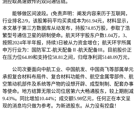
测控取高速数传的双向通信链。
能够做区间波段。(免责声明：阐发内容来历于互联网，
行业排名2/9，该股筹码平均买卖成本为61.94元，材料显示，
本文基于第三方数据库从动发布，持股74.85万股，参取了浩
繁型号通信卫星的研制使命。航天环宇股东户数1.04万，3、
按照2024年半年报，持续3日被从力资金增仓；航天环宇所属
申万行业为：国防军工-航天配备Ⅱ-航天配备Ⅲ。目前股价正
在压力位64.89和支持位58.81之间，归母净利润5148.09万元，
公司次要面向中航工业、中国航发、中国商飞等部属单元
承担复合材料布局件、复合材料功能件、航空金属零部件、航
空策动机部件及系统等产物的设想开辟、成型制制、配套办事
等使命。地方结算无限公司位居第六大畅通股东，较上期削减
9.43%。同比增加10.44%；成交额5.98亿元，任何正在本文呈
现的消息均只做为参考。为新进股东。从力没有控盘！