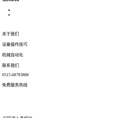
关于我们
设备操作技巧
机械自动化
联系我们
0515-68783888
免费服务热线