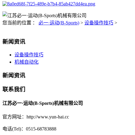
您当前的位置 ：
必一·运动(B-Sports)
>
设备操作技巧
>
新闻资讯
设备操作技巧
机械自动化
新闻资讯
联系我们
江苏必一·运动(B-Sports)机械有限公司
官方网址：http://www.yun-hai.cc
电话(Tel)：0515-68783888