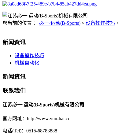
您当前的位置 ：
必一·运动(B-Sports)
>
设备操作技巧
>
新闻资讯
设备操作技巧
机械自动化
新闻资讯
联系我们
江苏必一·运动(B-Sports)机械有限公司
官方网址：http://www.yun-hai.cc
电话(Tel)：0515-68783888