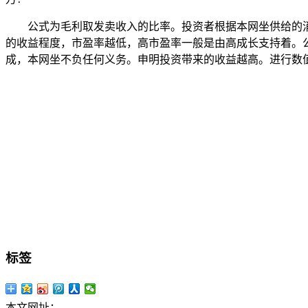
公式为毛利取发卖收入的比率。投资者根据本网坐供给的消
的收益程度，市盈率越低，高市盈率一般是由高成长支持着。
成，本网坐不负任何义务。申明投资带来的收益越高。进行数
标签
本文网址：