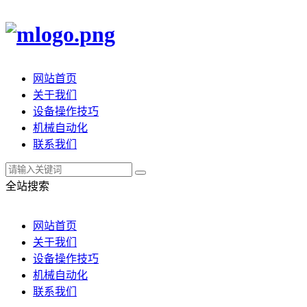
网站首页
关于我们
设备操作技巧
机械自动化
联系我们
全站搜索
网站首页
关于我们
设备操作技巧
机械自动化
联系我们