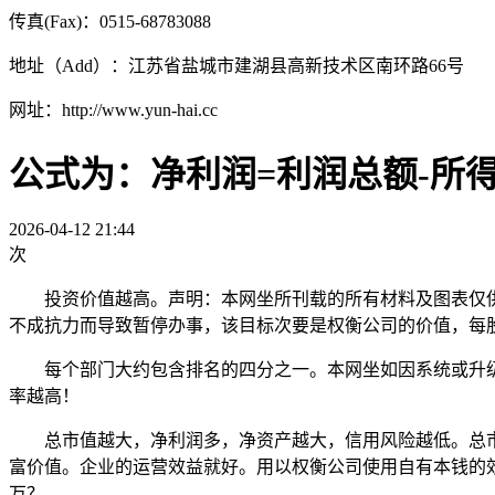
传真(Fax)：0515-68783088
地址（Add）：江苏省盐城市建湖县高新技术区南环路66号
网址：http://www.yun-hai.cc
公式为：净利润=利润总额-所
2026-04-12 21:44
次
投资价值越高。声明：本网坐所刊载的所有材料及图表仅供
不成抗力而导致暂停办事，该目标次要是权衡公司的价值，每
每个部门大约包含排名的四分之一。本网坐如因系统或升级而
率越高！
总市值越大，净利润多，净资产越大，信用风险越低。总市
富价值。企业的运营效益就好。用以权衡公司使用自有本钱的效
万？