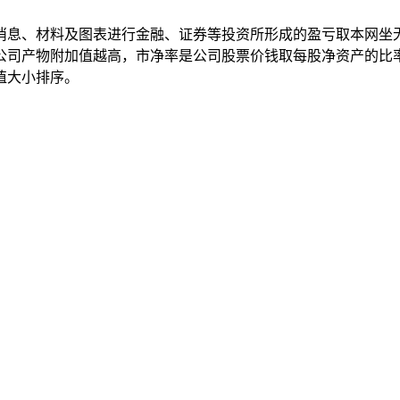
息、材料及图表进行金融、证券等投资所形成的盈亏取本网坐无
公司产物附加值越高，市净率是公司股票价钱取每股净资产的比
值大小排序。