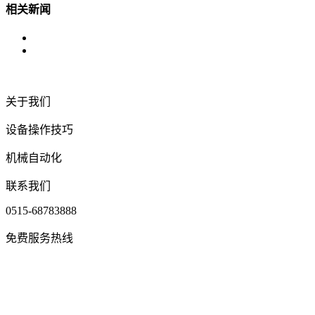
相关新闻
关于我们
设备操作技巧
机械自动化
联系我们
0515-68783888
免费服务热线