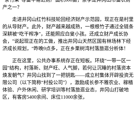
产之一？
走进井冈山红竹科技轮回经济财产示范园，现正在是村里
的从导财产。此外，财产越来越成熟，一根根竹子通过全链条
深耕被“吃干榨净”，还能照应白叟小孩。还成立财产成长协
会，”说起现正在的工做，推出井冈山天然区国有林场林下经
济成长规划，“昨晚9点多，正在乡栗树湾村落旅逛分析体！
正在这里，公共办事系统存正在短板。环绕“一带一区一
园”结构，村落新、财产旺、人气脚，若何让沉睡的村落资本
焕发朝气？井冈山找到了一把钥匙——成立村集体开辟投资无
限公司（以下简称“村投公司”），激励成长参不雅农业、稼穑
体验、户外休闲、研学培训等村落旅逛业态，井冈山打破地
区，有客房5400余间、床位11000余张，