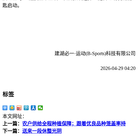
匙启动。
建湖必一·运动(B-Sports)科技有限公司
2026-04-29 04:20
标签
本文网址：
上一篇：
农户供给全程种植保障；跟着优良品种笼盖率持
下一篇：
送来一段休整光阴