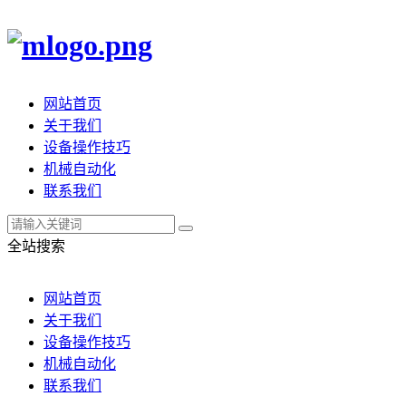
网站首页
关于我们
设备操作技巧
机械自动化
联系我们
全站搜索
网站首页
关于我们
设备操作技巧
机械自动化
联系我们