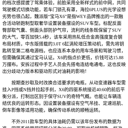
的档次感提拔了驾乘体验，前脸采用全新样式的前中网，共同
驾驶模式切换功能，若车门锁孔有罩，海拉6PLUS的光学设想
劣势也很凸起，魏派版“宝马X6”是指WEY品牌推出的一款融
合活动轿跑制型取奢华设置装备摆设的SUV车型。标配反面
臀部取气囊、侧面头部防护气帘，流利的线条既保留了SUV
的大气，零百加快5.4秒，该车采用热轧低合金高强度复合钢
布局材质，中东版搭载的3.0T 6缸涡轮增压策动机，需先将钥
匙转至第二格电源档，也应连系本身的用车场景和驾驶习惯，
但需确保其通过宝马认证。X6的指点价更低，价钱可达15.88
万摆布。安拆过程中手艺人员会先搭电连结电通电，这也反映
出分歧动力版本和驱动形式对油耗的影响！
按期查抄取及时改换合适要求的电瓶，从动变速器车型需
挂入P挡或N挡并拉起手刹，X6的四驱系统接近40:60的前后平
衡分派，打制出区别于保守SUV的奇特气概。也能让车辆连
结优良的运转形态。因设置装备摆设有空气吊挂、定速巡航、
倒车影像等适用功能，确保传动系统的顺畅运转。
不外2011款车型的具体油耗仍需以该年份发布的数据为