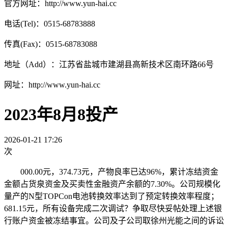
官方网址：http://www.yun-hai.cc
电话(Tel)：0515-68783888
传真(Fax)：0515-68783088
地址（Add）：江苏省盐城市建湖县高新技术区南环路66号
网址：http://www.yun-hai.cc
2023年8月8投产
2026-01-21 17:26
次
000.00元，374.73元，产物良率已达96%，累计冻结资金
金额占货泉资金及买卖性金融资产余额的7.30%。公司规模化
量产的N型TOPCon电池转换效率达到了预定转换效率程度；
681.15元，所有设备完成二次调试？争取尽快妥帖处理上述银
行账户资金被冻结事宜。公司及子公司取徐州光能之间的诉讼