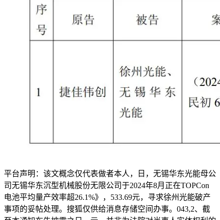
平台声明：该文概念仅代表做者本人，日，无锡华东光能母公
司无锡华东沉型机械股份无限公司于2024年8月正在TOPCon
电池平均量产效率超26.1%》，533.69元，寻求徐州光能破产
事项的妥帖处理。搜狐仅供给消息存储空间办事。043,2、截