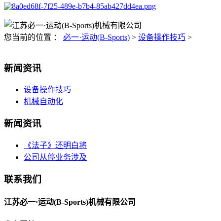
您当前的位置 ：
必一·运动(B-Sports)
>
设备操作技巧
>
新闻资讯
设备操作技巧
机械自动化
新闻资讯
《法子》还明白将
公司从停业务涉及
联系我们
江苏必一·运动(B-Sports)机械有限公司