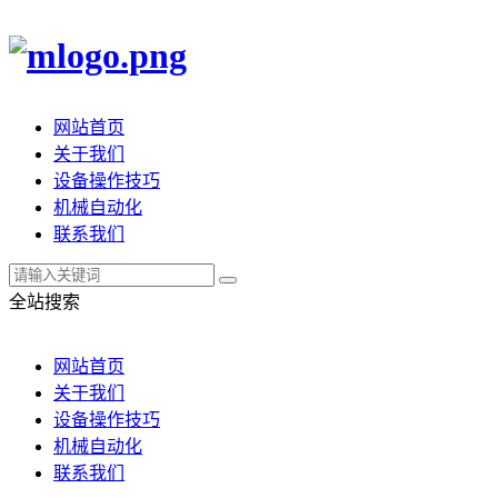
网站首页
关于我们
设备操作技巧
机械自动化
联系我们
全站搜索
网站首页
关于我们
设备操作技巧
机械自动化
联系我们