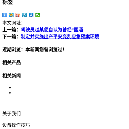
标签
本文网址：
上一篇：
驾驶员赵某便自认为曾经“醒酒
下一篇：
制定并实施出产平安变乱应急预案环境
近期浏览：本新闻您曾浏览过！
相关产品
相关新闻
关于我们
设备操作技巧