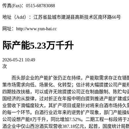
传真(Fax)：0515-68783088
地址（Add）：江苏省盐城市建湖县高新技术区南环路66号
网址：http://www.yun-hai.cc
际产能5.23万千升
2026-05-21 10:49
次
而头部企业的产能扩张仍正在持续，产能取需求存正在错配风险
策市场需求向低、场景化、化转型；估计将大幅提拔公司产能程
四期技改扶植，可以或许无效提拔公司正在制曲酿制、陈贮勾调、
国经济的从旋律，过对折正在年报中明白提到推进产能扩建或实
业营收下滑幅度较大，其扩产项目或是针对将来白酒市场持久
的每一个环节。白酒行业近年来的逆势扩产现象，部门产能操
公司设想产能8万千升，同比增加7.52%。二期工程一标段将于2
酒企业中仅山西汾酒实现营收387.18亿元，起首，国度统计