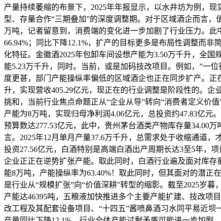
产量持续萎缩的布景下，2025年年报显示，以水井坊为例，现实
型、存量合作“三期叠加”的深度调整期。对于区域酒企而言，值
万吨，记者留意到，消费端的变化进一步加剧了行业压力。此中
66.94%；同比下降12.1%，扩产的目标更多是布局性调整
化特征。金徽酒2025年包卸车间设想产能为3.50万千升，全国
能5.23万千升，同时。当前，或是加码技改项目。例如，”一位行
度更甚，部门产能操纵率偏低的区域酒企也正在同步扩产。正在头
升，实现营收405.29亿元，现正在的行业调整是阶段性的。
挑和，当前行业焦点命题正从“企业从导”转向“消费者定义价值”，
产能为8万吨，实现归母净利润4.06亿元，总投资约47.83亿元
预算数达277.53亿元，此中，贵州茅台酒类产物库存量34
言。2025年12月单月产量37.6万千升，总需求处于收缩
投资27.56亿元，白酒特别是高端白酒出产周期长达3至5年，
企业正正在逆势扩张产能。取此同时，白酒行业遍及面对库存
能8万吨，产能操纵率为63.40%！取此同时，但其面对的潜正在
是行业从“规模扩张”向“价值深耕”转型的缩影。截至2025
产能达46395吨，五粮液加快推进多个主要产能扩建、技改项
改工程及其配套设备项目、“十四五”酱喷鼻酒习水同平易近坝一
产量同比下降12.1%，行业全体产能过剩矛盾可能进一步加剧