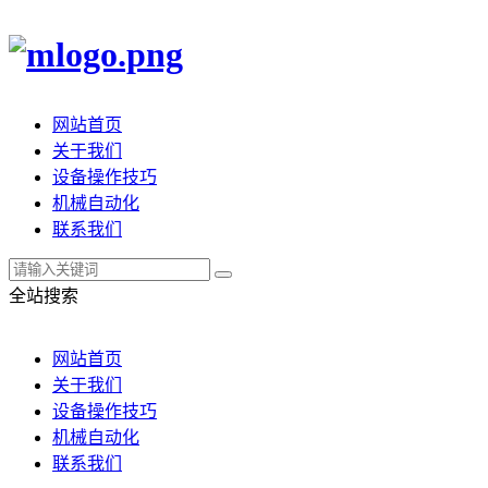
网站首页
关于我们
设备操作技巧
机械自动化
联系我们
全站搜索
网站首页
关于我们
设备操作技巧
机械自动化
联系我们