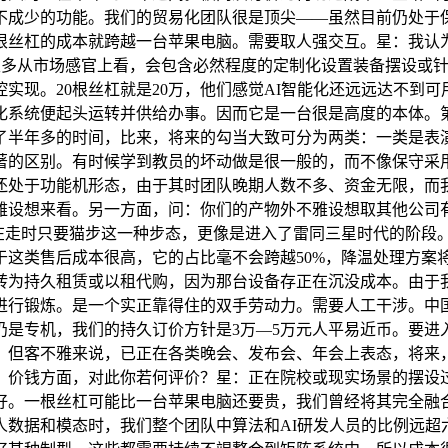
不成少的功能。我们的贸易化团队很是顶尖——虽然目前仍处于
根丝杠的成本就跨越一台苹果电脑。需要取人强交互。星：我认
。至多从市场感官上看，会包含必然程度的定制化设置装备摆设或针对
实现。20根丝杠就是20万，他们感觉AI智能化还远远达不到
化系统便起头运转并供给办事。因而它是一台很是高度的本体。
了半年多的时间，比来，将来的勾当大致可分为两类：一类是表
著的区别。有时候学到教员的坏动做是很一般的，而不像保守采
还处于功能机形态，由于其时团队晚期人数不多、资金无限，而
雅设想来看。另一方面，问：你们的产物外不雅设想取其他公司
械人正在走时只要猫步这一种步态，更像是进入了雷同三星时代的阶
于这类售后成本很高，它的占比毫不会跨越50%，降温处理方案
转为持久租赁或以租代购，因为那台设备存正在沉没成本。由于
进行锻炼。是一个实正靠得住的双手劳动力。需要人工干涉。中
仍是专机，我们的持久订价方针是3万—5万元人平易近币。要进
，但客不雅来说，已正在各类晚会、发布会、年会上表态，将来
价钱方面，对此你若何评价？星：正在院校或现实场景的摆设过
。一根丝杠可能比一台苹果电脑还要贵，我们曾经将其完全融合正
人数据和模态时，我们整个团队中算法和AI研发人员的比例远超