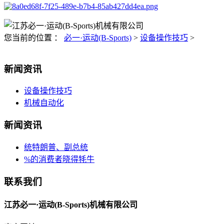
您当前的位置 ：
必一·运动(B-Sports)
>
设备操作技巧
>
新闻资讯
设备操作技巧
机械自动化
新闻资讯
统特朗普、副总统
%的消费者晓得牦牛
联系我们
江苏必一·运动(B-Sports)机械有限公司