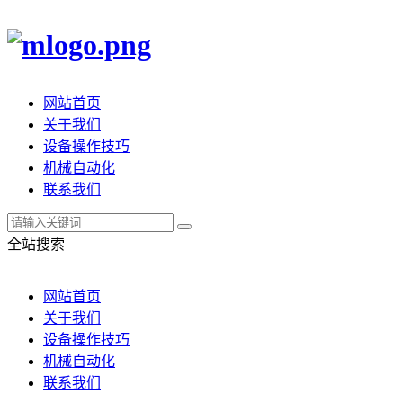
网站首页
关于我们
设备操作技巧
机械自动化
联系我们
全站搜索
网站首页
关于我们
设备操作技巧
机械自动化
联系我们