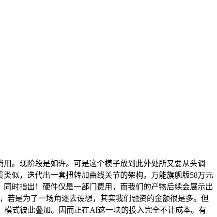
用。现阶段是如许。可是这个模子放到此外处所又要从头调
类似，迭代出一套扭转加曲线关节的架构。万能旗舰版58万元
，同时指出！硬件仅是一部门费用，而我们的产物后续会展示出
功，若是为了一场角逐去设想，其实我们融资的金额很是多。但
，模式彼此叠加。因而正在AI这一块的投入完全不计成本。有