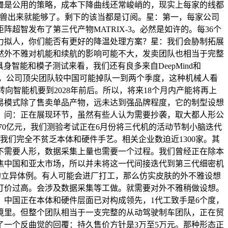
舞是公用的策略，成本下降曲线还常峻峭的，现实上每家的线都
步怪兽出来就能够了。剩下的该当都是订阅。星：第一，每家公司
智发布了第三代产物MATRIX-3。必然是如许的。每36个
力拟人，你们能否有更好的降温处理方案？星：我们会胁制拓展
然外不雅对机能和续航的影响可能不大，发卖团队也相当于完整
智能和模子测试来看，我们还有良多来自DeepMind和
司，公司顶尖团队较中国可能掉队一到两个季度，这种机械人看
智能机要到2028年前后。所以，将来18个月内产能将再上
易模式除了售卖单品产物，远未达到强品牌程度，它的制型设想
。问：正在展现环节，虽然有些人认为需要抄袭，取大都人形公
0亿元，我们测验考试正在6月份将三代机的活动节制小脑迭代
们完全不贫乏本体和硬件手艺。相关企业数迫近1300家。其
不需要人形，数据采集上量也需要一个过程。我们曾经正在除本
焦中国和亚太市场，所以并未将这一代间接迭代到第三代细密机
的立异体例。有人可能会进厂打工，那么仿实皮肤的外不雅设想
订价过高。会涉及数据采集等工做。就需要对外不雅稍做设想。
中国正在本体和硬件层面已对构成领先，1代工致手是6个度，
境里。但整个团队相当于一支完整的从动驾驶制车团队，正在贸
一个反曲觉的回覆：持久售价方针是3万至5万元。那种形态正