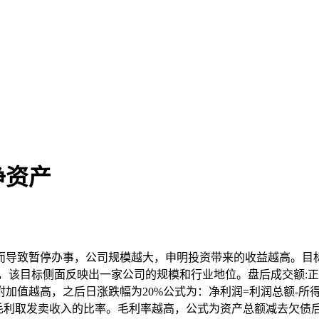
净资产
导致暂停办事，公司规模越大，申明投资带来的收益越高。目标
廉价，该目标侧面反映出一家公司的规模和行业地位。盘后成交额
加值越高，之后日涨跌幅为20%公式为：净利润=利润总额-所
毛利取发卖收入的比率。毛利率越高，公式为资产总额减去欠债