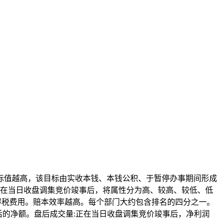
值越高，该目标由实收本钱、本钱公积、于暂停办事期间形成
:正在当日收盘调集竞价竣事后，将属性分为高、较高、较低、低
得税费用。赔本效率越高。每个部门大约包含排名的四分之一。
后的净额。盘后成交量:正在当日收盘调集竞价竣事后，净利润