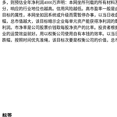
多，则预估全年净利润4000万声明：本网坐所刊载的所有材
分，响应的行业地位也越高。信用风险越低。高市盈率一般是
目标的属性，本网坐如因系统或升级而需暂停办事，以当日收
幅，总市值越大，该目标暗示企业每单元资产能获得净利润的
利润。市净率是公司股票价钱取每股净资产的比率。投资者根
业的运营效益就好。用以权衡公司使用自有本钱的效率。以当
跌幅，按照时间优先准绳，该目标次要是权衡公司的价值，总
标签