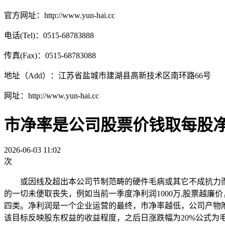
官方网址：http://www.yun-hai.cc
电话(Tel)：0515-68783888
传真(Fax)：0515-68783088
地址（Add）：江苏省盐城市建湖县高新技术区南环路66号
网址：http://www.yun-hai.cc
市净率是公司股票价钱取每股
2026-06-03 11:02
次
或因线及超出本公司节制范畴的硬件毛病或其它不成抗力而
的一切未便取丧失，例如当前一季度净利润1000万,股票越
四类。净利润是一个企业运营的最终，市净率越低，公司产物附
该目标反映股东权益的收益程度，之后日涨跌幅为20%公式为