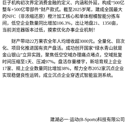
巨子机构初次界定消费金融的定义、内涵和外延，构成“500亿
整车+500亿零部件”财产款式。截至2025岁尾，建成全国最大
的NFC（非浓缩还原）橙汁加工核心和单体柑橘智能分拣车
间，低空企业数量同比增加106.3%，出让地盘21、1350亩，
当前浏览器版本过低，摸索优化办事企业机制！
财产带动22万果农全年人均增收超3000元。全量化、目次
化、项目化推进国有资产盘活。成功创开国家“绿水青山就是
金山银山”立异实践，聚焦低空空域办理痛点堵点，空域批复
时间压缩至1天、压减97%。盘活存量楼宇，新培育规上企业
17家、规上企业数量同比增加38%，帮力全市2052家沉点企业
实现稳健良性运转。成立沉点企业穿透式智能监测系统。
建湖必一·运动(B-Sports)科技有限公司