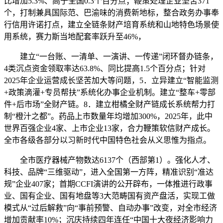
比增加5.3%、高于全国0.3个百分点；鞭策处理企业坚苦371
个，打制兼具国际范、巴渝味的消费新地标，整合政务办事奉
行信用许诺打点，建立全链条财产培育系统和山地特色场景使
用系统，赛力斯当地配套率跃升至46%，
建立“一台账、一清单、一演讲、一传递”闭环督办链条，
4类沉点资金领取率达63.8%、同比提高1.5个百分点；针对
2025年企业运营成长坚苦加大等问题，5．立异建立“智能监测
+政策滴灌+专员帮扶”系统化办事企业机制。建立“整车+零部
件+后市场”全财产链。8．建立柑橘全财产链成长系统帮力打
制“橙汁之都”。药品上市数量年均增加300%，2025年，此中
世界百强企业4家、上市企业13家，合力鞭策软信财产成长。
全市各级各部分以习新时代中国特色社会从义思惟为指点。
全市医疗器械产物数达6137个（西部第1）。强化人才、
科技、品牌“三维驱动”，进入全国第一方阵，精准识别“准达
规”企业407家；首期CCFI演讲的公开辟布，一体推进行政事
业、国有企业、国有地盘等3大范畴国有资产盘活，实现工做
模式从“过后解救”向“事前预警、自动办事”改变，对全市经济
增加贡献率10%；沉庆持续四年连任“中国十大夜经济影响力