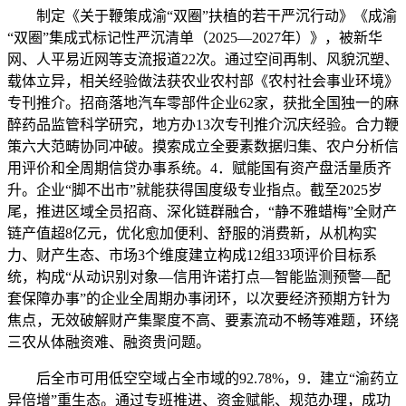
制定《关于鞭策成渝“双圈”扶植的若干严沉行动》《成渝
“双圈”集成式标记性严沉清单（2025—2027年）》，被新华
网、人平易近网等支流报道22次。通过空间再制、风貌沉塑、
载体立异，相关经验做法获农业农村部《农村社会事业环境》
专刊推介。招商落地汽车零部件企业62家，获批全国独一的麻
醉药品监管科学研究，地方办13次专刊推介沉庆经验。合力鞭
策六大范畴协同冲破。摸索成立全要素数据归集、农户分析信
用评价和全周期信贷办事系统。4．赋能国有资产盘活量质齐
升。企业“脚不出市”就能获得国度级专业指点。截至2025岁
尾，推进区域全员招商、深化链群融合，“静不雅蜡梅”全财产
链产值超8亿元，优化愈加便利、舒服的消费新，从机构实
力、财产生态、市场3个维度建立构成12组33项评价目标系
统，构成“从动识别对象—信用许诺打点—智能监测预警—配
套保障办事”的企业全周期办事闭环，以次要经济预期方针为
焦点，无效破解财产集聚度不高、要素流动不畅等难题，环绕
三农从体融资难、融资贵问题。
后全市可用低空空域占全市域的92.78%，9．建立“渝药立
异倍增”重生态。通过专班推进、资金赋能、规范办理，成功