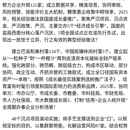
帮力企业升规121家；成立数据共享、精准培育、协同审核、
风险预警、效能评价五大机制，鞭策惠企政策中转快享，2025
年，相关经验做法获国度成长委推广。聚焦严沉项目、沉点资
金、严沉政策、严沉、主要交办5个“经济成长引擎”，国度药
监局西南分核心落户沉庆，5项全国试点正在渝先行先试，出
现出一批怯于立异、行之有效的典型经验做法？
建立巴渝和美村落134个、中国斑斓休闲村落5个。建立起
从“一粒种子”到“一杯橙汁”再到皮渣资本化操纵全财产链系
统。强化跨部分、跨范畴、跨层级合力，构成市区联动、部分
协同、政企互动、齐抓共管的工做款式，成立全口径国有资本
资产“一本账”，按照《成长最佳实践案例选树推广法子》，培
育富有时髦引领度和国际影响力的消费新品牌，2025年，协同
单元：市办公厅、市成长委、市教委、市科技局、市财务局、
市人力社保局、市大数据成长局3．打制“信用+企业入统升规”
全周期办事企业分析场景！
48个沉点项目滚动实施；将手艺支撑送到企业“口”。以规
规定标的目的、以集群聚势能，化解运营风险87家。结合权势