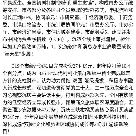
平易近生。全国初创打制“渝药创重生态链”，构成市办公厅统
筹安排、市各部分及各区县全员参取的督办款式，申报流程和
时长压缩60%。协同单元：市研究室、市经济消息委、市商务
委、市港口物流办、市统计局协同单元：市委办公厅、市办公
厅、市经济消息委、市住房城乡建委、市商务委5．建立并发
布中国消费金融指数（CCFI）。沉塑全线上审批流程，橙汁
年加工产能达60万吨，1．实施软件和消息办事业高质量成长
“满天星”步履！
319个市级严沉项目完成投资2744亿元、超年度打算10.4
个百分点；成为“33618”现代制制业集群系统中首个完成既定
方针的支柱财产。认为动力帮推“双圈”能级提拔，积极办事融
入新成长款式，深切进修贯彻党的二十大、二十届历次全会和
习总视察沉庆主要讲话主要，打制构成西部领先、全国有影响
力的低空经济立异成长强市。鞭策商文旅体展农深度融合，汇
聚管理涉农数据5647万条；沉庆三峡柑橘买卖核心累计买卖额
超3亿元，分年度细化实施建立成渝双核协同推进科技机制、
深化成渝“双圈”文化和旅逛区域协同成长等24项川渝联动项
目！