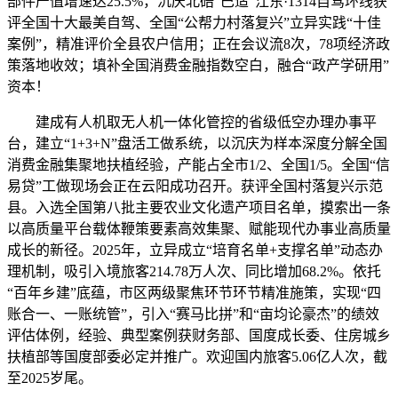
部件产值增速达25.5%，沉庆北碚“巴适”江东·1314自驾环线获
评全国十大最美自驾、全国“公帮力村落复兴”立异实践“十佳
案例”，精准评价全县农户信用；正在会议流8次，78项经济政
策落地收效；填补全国消费金融指数空白，融合“政产学研用”
资本！
建成有人机取无人机一体化管控的省级低空办理办事平
台，建立“1+3+N”盘活工做系统，以沉庆为样本深度分解全国
消费金融集聚地扶植经验，产能占全市1/2、全国1/5。全国“信
易贷”工做现场会正在云阳成功召开。获评全国村落复兴示范
县。入选全国第八批主要农业文化遗产项目名单，摸索出一条
以高质量平台载体鞭策要素高效集聚、赋能现代办事业高质量
成长的新径。2025年，立异成立“培育名单+支撑名单”动态办
理机制，吸引入境旅客214.78万人次、同比增加68.2%。依托
“百年乡建”底蕴，市区两级聚焦环节环节精准施策，实现“四
账合一、一账统管”，引入“赛马比拼”和“亩均论豪杰”的绩效
评估体例，经验、典型案例获财务部、国度成长委、住房城乡
扶植部等国度部委必定并推广。欢迎国内旅客5.06亿人次，截
至2025岁尾。