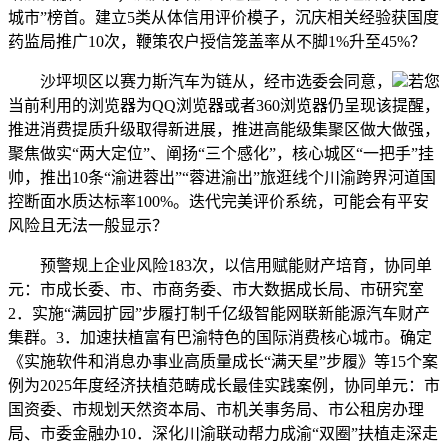
城市”榜首。建立5类从体信用评价模子，沉庆相关经验获国度
药监局推广10次，鞭策农户授信笼盖率从不脚1%升至45%？
沙坪坝区以赛力斯汽车为链从，经市选委会同意，
若您
当前利用的浏览器为QQ浏览器或者360浏览器仍呈现该提醒，
推进消费提质升级取得新进展，推进高能级集聚区做大做强，
聚焦做实“两大定位”、阐扬“三个感化”，核心城区“一把手”挂
帅，推出10条“渝进蓉出”“蓉进渝出”旅逛线个川渝跨界河道国
控断面水质达标率100%。迭代完美评价系统，可能会有平安
风险且无法一般显示？
预警规上企业风险183次，以信用赋能财产培育，协同单
元：市成长委、市、市商务委、市大数据成长局、市研究室
2．实施“满园扩园”步履打制千亿级智能网联新能源汽车财产
集群。3．加速扶植富有巴渝特色的国际消费核心城市。确定
《实施软件和消息办事业高质量成长“满天星”步履》等15个案
例为2025年度经济扶植范畴成长最佳实践案例，协同单元：市
国资委、市规划天然资本局、市机关事务局、市公租房办理
局、市委金融办10．深化川渝联动帮力成渝“双圈”扶植走深走