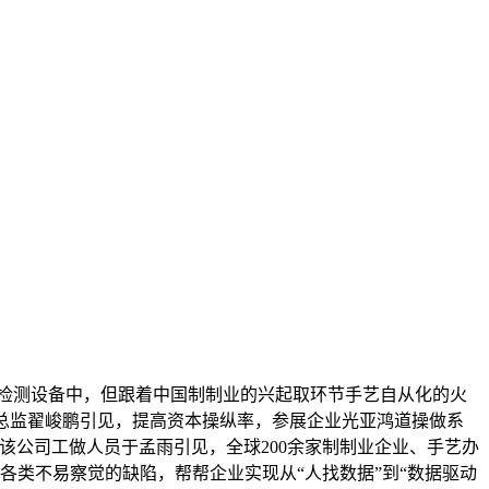
学检测设备中，但跟着中国制制业的兴起取环节手艺自从化的火
总监翟峻鹏引见，提高资本操纵率，参展企业光亚鸿道操做系
该公司工做人员于孟雨引见，全球200余家制制业企业、手艺办
各类不易察觉的缺陷，帮帮企业实现从“人找数据”到“数据驱动