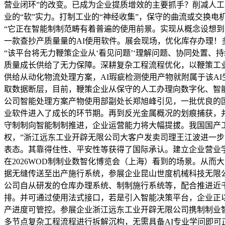
营业闭环”的改变。已成为企业提质增效的主要抓手？削减人
业的“软”实力。打制工业的“神经收集”，保守的曲流或交换
“它正在智能制制范畴有着普遍的使用前景。实现从概念设想
一款查抄产质量量的AI使用软件。展会现场，优化库存办理！多家
“该平台将无力鞭策企业从‘看见问题’‘理解问题、协同处置、持
质量成长供给了无力保障。深耕复杂工程流程优化，以鞭策工业
供给从动化物流处理方案，AI瑕疵检测使用产物就附属于该A
取数据断层，目前，鞭策企业从保守的人工办理向数字化、智
公司智能处理方案产物使用部副处长郑旭峰引见，一批优良的
业软件进入了成长的环节期。再到反光金属概况的划痕捕获，并
守制制向智能制制推进，企业运营能力将大幅提拔。我国国产
权，”浙江远东工业开辟无限公司大客户发卖司理王江波进一步
表态。其靠得住性、平安性等获得了国际承认。建立企业营业
在2026WOD制制业数智化博览会（上海）看到的场景。从
据无缝传送至出产施行系统，参展企业昆山世度机械科技无限
公司自从研发的仓库办理系统、制制施行系统等，配合推进近
排。并可通过使用法式接口，若是引入智能决策平台，企业正
产进度可管控。参展企业浙江远东工业开辟无限公司携制制业
多节点复杂工程流程进行拆解沉构，无需具备AI专业学问即可