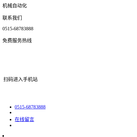
机械自动化
联系我们
0515-68783888
免费服务热线
扫码进入手机站
网站地图
|
|
XML
|
© 2022 Copyright
江苏必一·运动(B-Sports)机
0515-68783888
在线留言