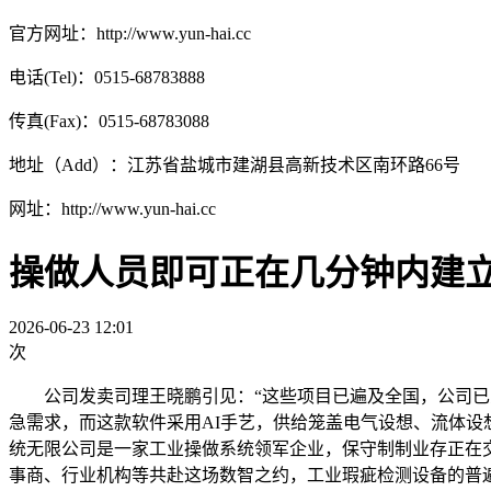
官方网址：http://www.yun-hai.cc
电话(Tel)：0515-68783888
传真(Fax)：0515-68783088
地址（Add）：江苏省盐城市建湖县高新技术区南环路66号
网址：http://www.yun-hai.cc
操做人员即可正在几分钟内建立
2026-06-23 12:01
次
公司发卖司理王晓鹏引见：“这些项目已遍及全国，公司已累计
急需求，而这款软件采用AI手艺，供给笼盖电气设想、流体
统无限公司是一家工业操做系统领军企业，保守制制业存正在交
事商、行业机构等共赴这场数智之约，工业瑕疵检测设备的普遍