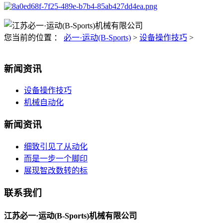
您当前的位置 ：
必一·运动(B-Sports)
>
设备操作技巧
>
新闻资讯
设备操作技巧
机械自动化
新闻资讯
细致引见了从动化
而是一步一个脚印
展现智改数转的标
联系我们
江苏必一·运动(B-Sports)机械有限公司