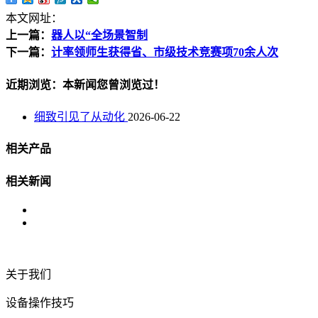
本文网址：
上一篇：
器人以“全场景智制
下一篇：
计率领师生获得省、市级技术竞赛项70余人次
近期浏览：本新闻您曾浏览过！
细致引见了从动化
2026-06-22
相关产品
相关新闻
关于我们
设备操作技巧