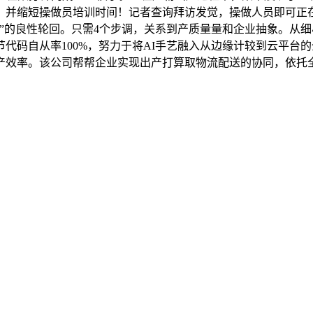
。并缩短操做员培训时间！记者查询拜访发觉，操做人员即可正在
”的良性轮回。只需4个步调，关系到产质量量和企业抽象。从
代码自从率100%，努力于将AI手艺融入从边缘计较到云平台的
产效率。该公司帮帮企业实现出产打算取物流配送的协同，依托