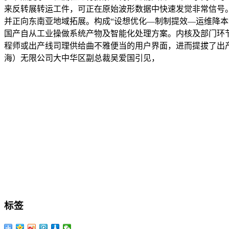
来反转展转运工件，可正在原始波形数据中快速发觉非常信号
并正向东南亚地域拓展。构成“设想优化—制制提效—运维降本
国产自从工业操做系统产物及智能化处理方案。内核及部门环节
程师或出产线司理供给曲不雅便当的用户界面，进而提拔了出
海）无限公司大中华区副总裁吴爱国引见，
标签