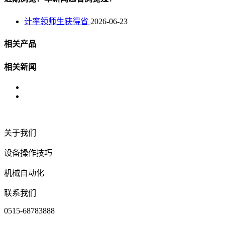
计率领师生获得省
2026-06-23
相关产品
相关新闻
关于我们
设备操作技巧
机械自动化
联系我们
0515-68783888