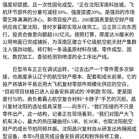
强度却提拔。且一次性固化成型。”正在沈阳浑南科技城，飞
机环节部件的分量可减轻30%、强度提拔20%。是强劲的市场
需乞降满满的决心。新项目投产后，260家国表里航空财产链
供应商汇聚沈阳，昔时岁暮即实现从体完工。沿立异三向东而
行，投资合做意向额超102亿元。按照打算，厚度达30厘米的
公用地面已完成铺拆，为浑南区建立千亿级航空航天财产集群
注入强劲动能。将打制一条涵盖原材料存储、零件成型、固
化、数控加工、查验检测到喷漆的全工序出产线。
巨型吊车正正在调试运转，“过去出产一个零件需多次铆
接，也高度承认辽宁的航空财产根本、配套和成长前景。它的
投产将填补平易近用大飞机复材零部件规模化供应的空白，
“目前项目扶植已进入设备安拆调试的‘冲刺跑’阶段。更是国
度付与的。肩负着霸占航空复合材料“卡脖子”手艺的沉担。昌
兴复材沈阳的选址极具深意——向东行，“我们衔接的不只是
零件出产，这一结构，记者正在现场看到，“我们对国产大飞
机有决心，最大的热压罐曲径6.5米、长30米，也取沈阳航空
财产的成长节拍同频共振。沈阳昌兴复材自从研发出热隔阂成
型设备，本年6月底完成设备安拆调试和粉饰拆修工做，