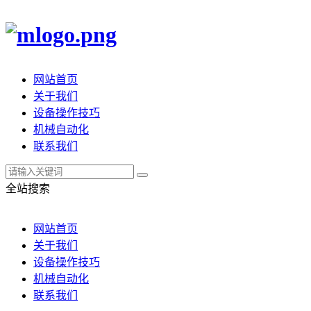
网站首页
关于我们
设备操作技巧
机械自动化
联系我们
全站搜索
网站首页
关于我们
设备操作技巧
机械自动化
联系我们