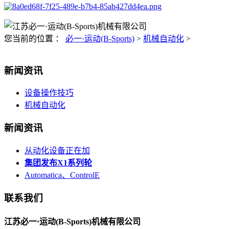
您当前的位置 ：
必一·运动(B-Sports)
>
机械自动化
>
新闻资讯
设备操作技巧
机械自动化
新闻资讯
从动化设备正在加
集团发布X1系列轮
Automatica、ControlE
联系我们
江苏必一·运动(B-Sports)机械有限公司