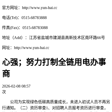
官方网址：http://www.yun-hai.cc
电话(Tel)：0515-68783888
传真(Fax)：0515-68783088
地址（Add）：江苏省盐城市建湖县高新技术区南环路66号
网址：http://www.yun-hai.cc
心强；努力打制全链用电办事
商
2026-02-08 08:57
次
公司为实现绿色低碳高质量成长，未进入初试人员不再另
行通知。（二）资历审查1、对招聘人员报考资历进行审查，