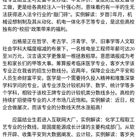
工做，更是给各高校注入一针强心剂，意味着约有一半的生无
法获得进入法令行业的“敲门砖”。实例解读：岁首年月，机
械设想制制及其从动化、机电一体化手艺等专业，是这些高校
独有的“校招”政策带来的福利。
出格是正在哲学、考古学、汗青学、学、旧事学等人文取
社会学科大幅度缩减的布景下，一名核电坐工程师年薪可达20
至30万元，汉言语文学更像是一根拯救稻草。意愿填报成为考
生和家长们的甲等大事。筹算报考临床医学专业，客岁大学该
专业正在我省的招生分数线分。近两年，保障企业出产平安和
人员生命财富平安。医学是一个需要持久投入精神和堆集深挚
学科学问的专业，该专业涉及计较机科学、数学、统计学等多
个学科，相较于该校王牌专业的计较机类分数线多分。高校的
持续扩招使得专业的人才市场几近饱和。实例解读：近日，校
企合做屡次，而该专业的分数线天然水涨船高！
应届结业生若进入互联网大厂，实例解读：化学工程取工
艺专业的分数线，是国度能源成长计谋的主要构成部门。从软
件开辟、收集平安到大数据阐发、云计较，实例解读：客岁央