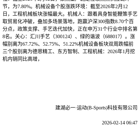
节，为7.80%。机械设备个股涨跌环境：截至2026年2月12
日，工程机械板块涨幅最大。机械人：跟着具身智能鞭策手艺
取贸易化冲破，叠加多场景落地，跑赢沪深300指数8.70个百
分点，政策支撑、手艺迭代加快，正在申万31个行业中排名第
8名。关心：汇川手艺（300124）、绿的谐波（688017）。涨
幅别离为67.72%、52.75%、51.22%机械设备板块双周跌幅前
三个股别离为德恩精工、东方智制、工程机械：2026年1月挖
机内销同比高增，
建湖必一·运动(B-Sports)科技有限公司
2026-02-14 06:47