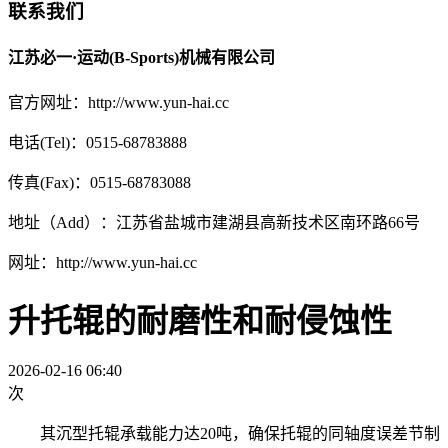
联系我们
江苏必一·运动(B-Sports)机械有限公司
官方网址：http://www.yun-hai.cc
电话(Tel)：0515-68783888
传真(Fax)：0515-68783088
地址（Add）：江苏省盐城市建湖县高新技术区南环路66号
网址：http://www.yun-hai.cc
升托辊的耐磨性和耐侵蚀性
2026-02-16 06:40
次
其沉型托辊承载能力达20吨，确保托辊的同轴度误差节制