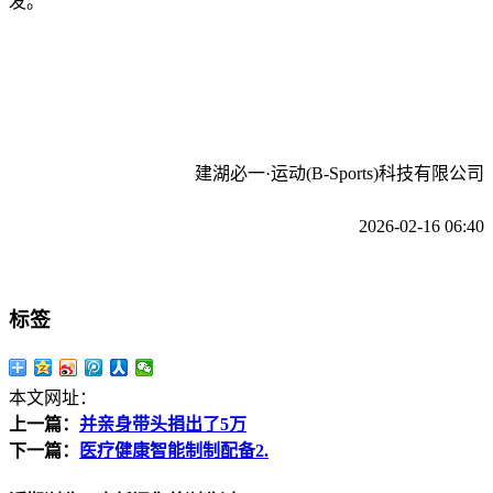
发。
建湖必一·运动(B-Sports)科技有限公司
2026-02-16 06:40
标签
本文网址：
上一篇：
并亲身带头捐出了5万
下一篇：
医疗健康智能制制配备2.