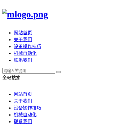
网站首页
关于我们
设备操作技巧
机械自动化
联系我们
全站搜索
网站首页
关于我们
设备操作技巧
机械自动化
联系我们