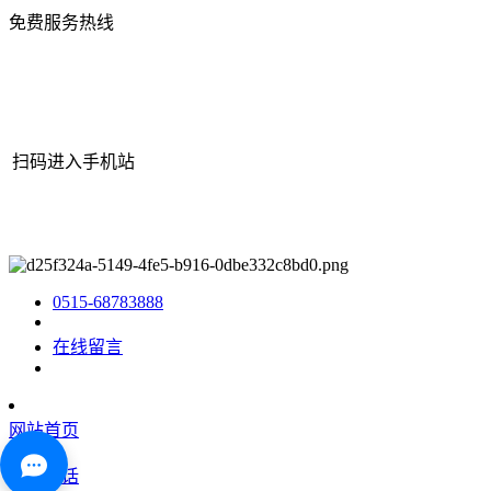
免费服务热线
扫码进入手机站
网站地图
|
|
XML
|
© 2022 Copyright
江苏必一·运动(B-Sports)机械
有限公司
All rights reserved.
0515-68783888
在线留言
网站首页
咨询电话