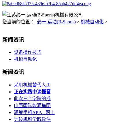
您当前的位置 ：
必一·运动(B-Sports)
>
机械自动化
>
新闻资讯
设备操作技巧
机械自动化
新闻资讯
采用机械替代人工
正在实践中读懂晋
此次三个学院的成
山西国际能源集团
鞭策手机APP、网上
计较机科学取软件