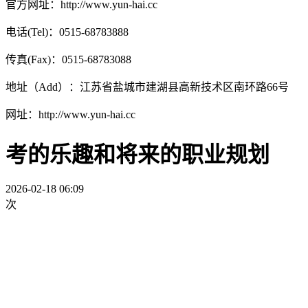
官方网址：http://www.yun-hai.cc
电话(Tel)：0515-68783888
传真(Fax)：0515-68783088
地址（Add）：江苏省盐城市建湖县高新技术区南环路66号
网址：http://www.yun-hai.cc
考的乐趣和将来的职业规划
2026-02-18 06:09
次