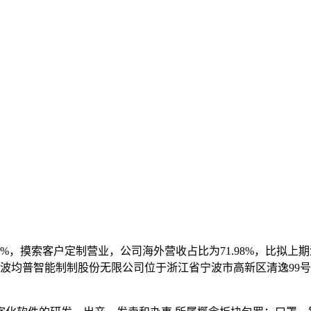
摸索客户定制营业，公司海外营收占比为71.98%，比拟上期添加
宁波均普智能制制股份无限公司位于浙江省宁波市高新区清逸99号