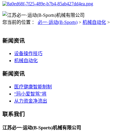
您当前的位置 ：
必一·运动(B-Sports)
>
机械自动化
>
新闻资讯
设备操作技巧
机械自动化
新闻资讯
医疗健康智能制制
“玛小爱智驾”将
从力资金净流出
联系我们
江苏必一·运动(B-Sports)机械有限公司