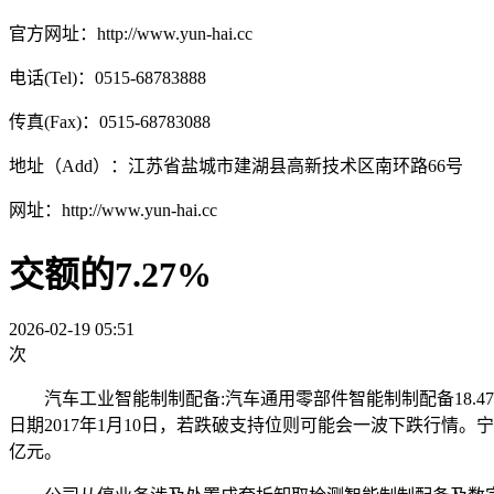
官方网址：http://www.yun-hai.cc
电话(Tel)：0515-68783888
传真(Fax)：0515-68783088
地址（Add）：江苏省盐城市建湖县高新技术区南环路66号
网址：http://www.yun-hai.cc
交额的7.27%
2026-02-19 05:51
次
汽车工业智能制制配备:汽车通用零部件智能制制配备18.47%，
日期2017年1月10日，若跌破支持位则可能会一波下跌行情。
亿元。