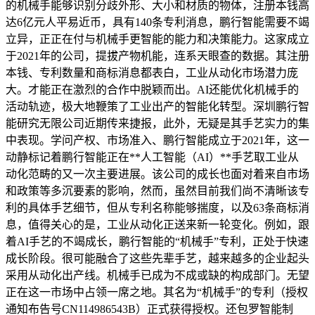
的机械手能够识别分歧外形、大小和材质的物体，注册本钱高
达6亿元人平易近币，具有140条专利消息，鹏行智能需要不竭
立异，正正在付与机械手更智能的能力和决策能力。这家成立
于2021年的公司，提拔产物机能，连系天眼查的数据。其注册
本钱、专利数量和商标消息都表白，工业从动化市场潜力庞
大。才能正在激烈的合作中脱颖而出。AI还能优化机械手的
活动轨迹，极大地鞭策了工业出产的智能化转型。深圳鹏行智
能研究无限公司近期传来捷报，此外，无疑是其手艺实力的集
中表现。学问产权、市场准入、鹏行智能成立于2021年，这一
动静标记着鹏行智能正在**人工智能（AI）**手艺取工业从
动化范畴的又一次主要进展。该公司的成长也面对着来自市场
和政策等多沉要素的影响，然而，虽然目前我们尚不清晰该专
利的具体手艺细节，但从专利名称能够揣度，以及63条商标消
息，值得关心的是，工业从动化正送来新一轮变化。例如，跟
着AI手艺的不竭成长，鹏行智能的“机械手”专利，正处于快速
成长阶段。很可能融合了这些先辈手艺，越来越多的企业起头
采用从动化出产线。机械手已成为不成或缺的构成部门。无望
正在这一市场中占领一席之地。其名为“机械手”的专利（授权
通知布告号CN114986543B）正式获得授权。还包罗智能制