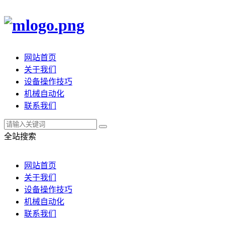
网站首页
关于我们
设备操作技巧
机械自动化
联系我们
全站搜索
网站首页
关于我们
设备操作技巧
机械自动化
联系我们