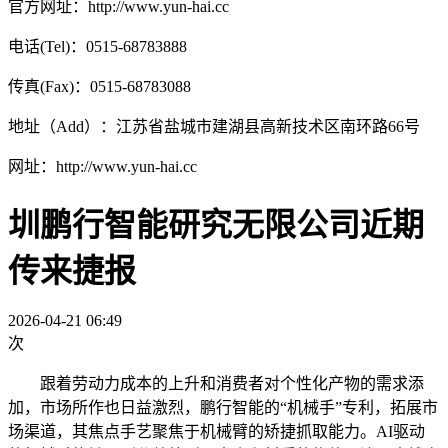
官方网址：http://www.yun-hai.cc
电话(Tel)：0515-68783888
传真(Fax)：0515-68783088
地址（Add）：江苏省盐城市建湖县高新技术区南环路66号
网址：http://www.yun-hai.cc
圳鹏行智能研究无限公司近期
传来捷报
2026-04-21 06:49
次
跟着劳动力成本的上升和消费者对个性化产物的需求添
加，市场所作也日益激烈，鹏行智能的“机械手”专利，拓展市
场渠道，其焦点手艺聚焦于机械臂的矫捷抓取能力。AI驱动