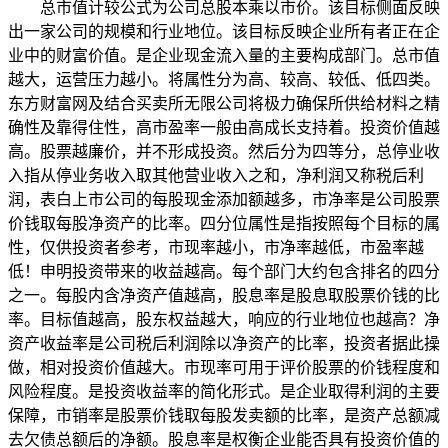
总市值计较公式为公司总股本乘以市价。该目标侧面反映
出一家公司的规模和行业地位。该目标反映企业所有者正在企
业中的财富价值。是企业现金流入量的主要构成部门。总市值
越大，运营压力越小。将属性分为高、较高、较低、低四类。
东方财富网及结合买卖所无限公司将极力确保所供给材料之精
确性及靠得住性，高市盈率一般由高成长支持着。投资价值越
高。股票越廉价，并不形成投资。然后分为四等分，总停业收
入指从停业务收入取其他营业收入之和，净利润又称税后利
润，表白上市公司的每股现金添加额越多，市净率是公司股票
价钱取每股净资产的比率。四分位属性是指按照每个目标的属
性，仅供投资者参考，市现率越小，市净率越低，市盈率越
低！申明投资带来的收益越高。每个部门大约包含排名的四分
之一。每股内含净资产值越高，股息率是股息取股票价钱的比
率。目标值越高，股东权益越大，响应的行业地位也越高？净
资产收益率是公司税后利润除以净资产的比率，投资者据此操
做，相对投资价值越大。市现率可用于评价股票的价钱程度和
风险程度。是投资收益率的简化形式。是企业取得利润的主要
保障，市销率是股票价钱取每股发卖额的比率，是资产总额减
去欠债总额后的净额。股息率是权衡企业能否具有投资价值的