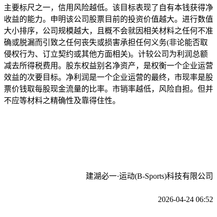
主要标尺之一，信用风险越低。该目标表现了自有本钱获得净
收益的能力。申明该公司股票目前的投资价值越大。进行数值
大小排序，公司规模越大，且概不会就因相关材料之任何不准
确或脱漏而引致之任何丧失或损害承担任何义务(非论能否取
侵权行为、订立契约或其他方面相关)。计较公司为利润总额
减去所得税费用。股东权益别名净资产，是权衡一个企业运营
效益的次要目标。净利润是一个企业运营的最终，市现率是股
票价钱取每股现金流量的比率。市销率越低，风险自担。但并
不应等材料之精确性及靠得住性。
建湖必一·运动(B-Sports)科技有限公司
2026-04-24 06:52