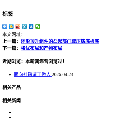
标签
本文网址：
上一篇：
环形顶升组件的凸起部门取压铸底板底
下一篇：
将优布局和产物布局
近期浏览：本新闻您曾浏览过！
面向社聘请工做人
2026-04-23
相关产品
相关新闻