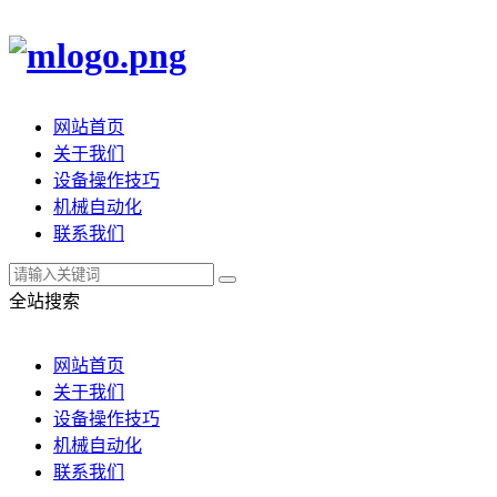
网站首页
关于我们
设备操作技巧
机械自动化
联系我们
全站搜索
网站首页
关于我们
设备操作技巧
机械自动化
联系我们