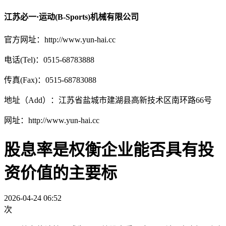
江苏必一·运动(B-Sports)机械有限公司
官方网址：http://www.yun-hai.cc
电话(Tel)：0515-68783888
传真(Fax)：0515-68783088
地址（Add）：江苏省盐城市建湖县高新技术区南环路66号
网址：http://www.yun-hai.cc
股息率是权衡企业能否具有投
资价值的主要标
2026-04-24 06:52
次