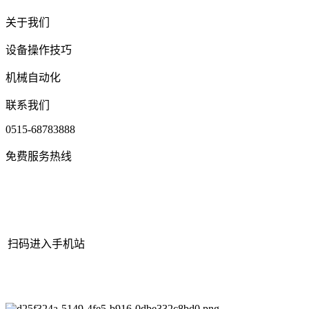
关于我们
设备操作技巧
机械自动化
联系我们
0515-68783888
免费服务热线
扫码进入手机站
网站地图
|
|
XML
|
© 2022 Copyright
江苏必一·运动(B-Sports)机械
有限公司
All rights reserved.