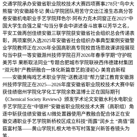
交通学院承办安徽省职业院校技术大赛四项赛事278只“鸟中大
熊猫”的安徽越冬记 黄山学院团队用苦守交出江淮生态高分答
卷安徽机电职业手艺学院拜色尔·阿布力克木同窗正在2025“中
国大学生自强之星”勾当分享会中讲述奋斗故事以芳华之名，
平安工做再创佳绩安徽三联学院获安徽省社会组织总会传递表
彰，两项案例入选2025年安徽省社会组织办事典型案例安徽警
业学院教师正在2026年全国高职高专院校首场思政课讲授展现
勾当中获一等安徽滁州技师学院召开2026年春季学期“守护皖
美芳华 果断取法同业”专题合肥城市学院联袂西伟德建材集团
“双元制”产教研融合一体化新篇章艺韵浸初心 美育启新程
——安徽黄梅戏艺术职业学院“送教送培”帮力望江教育安徽滁
州技师学院正在2025—2026年度安徽省职业院校技术大赛中斩
获佳绩宿州学院化学化工学院余数温博士正在国际期刊
《Chemical Society Reviews》颁发学术论文安徽水利水电职业
手艺学院正在“中银杯”安徽省职业院校技术大赛（高职组）角
逐中斩获佳绩安徽省AI微处置器使用产教融合配合体正在安
徽交通职业手艺学院新桥校区成立科技“雨露”润乡土 “高值”菌
菇富村落——黄山学院扎根大地书写村落复兴新答卷镜头为
笔，