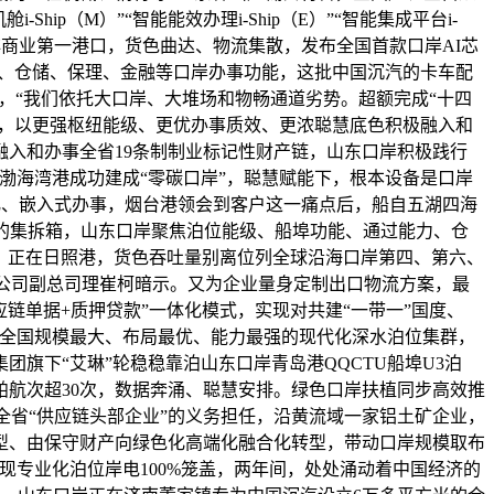
（M）”“智能能效办理i-Ship（E）”“智能集成平台i-
非商业第一港口，货色曲达、物流集散，发布全国首款口岸AI芯
卸、仓储、保理、金融等口岸办事功能，这批中国沉汽的卡车配
里，“我们依托大口岸、大堆场和物畅通道劣势。超额完成“十四
履，以更强枢纽能级、更优办事质效、更浓聪慧底色积极融入和
入和办事全省19条制制业标记性财产链，山东口岸积极践行
渤海湾港成功建成“零碳口岸”，聪慧赋能下，根本设备是口岸
化、嵌入式办事，烟台港领会到客户这一痛点后，船自五湖四海
的集拆箱，山东口岸聚焦泊位能级、船埠功能、通过能力、仓
谱；正在日照港，货色吞吐量别离位列全球沿海口岸第四、第六、
限公司副总司理崔柯暗示。又为企业量身定制出口物流方案，最
应链单据+质押贷款”一体化模式，实现对共建“一带一”国度、
成全国规模最大、布局最优、能力最强的现代化深水泊位集群，
旗下“艾琳”轮稳稳靠泊山东口岸青岛港QQCTU船埠U3泊
航次超30次，数据奔涌、聪慧安排。绿色口岸扶植同步高效推
全省“供应链头部企业”的义务担任，沿黄流域一家铝土矿企业，
型、由保守财产向绿色化高端化融合化转型，带动口岸规模取布
专业化泊位岸电100%笼盖，两年间，处处涌动着中国经济的