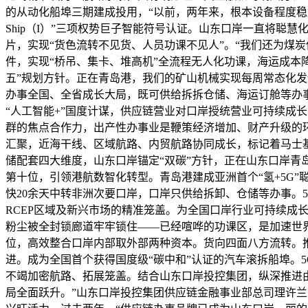
的从动化船埠三期建成投用，“以前，两年来，根本设备程度稳居全球
Ship（I）”三项权势巨子智能符号认证。山东口岸一直将
片，实现“货色流转不见货、人员功课不见人”。“我们还为煤
件，实现“桥吊、集卡、堆高机”全流程无人化功课，海运成本降
五”规划方针。正在青岛港，我们的矿山机械实现每周常态化发
办事全国、全省成长大局，既可供给拆拆仓储、海运订舱等办
“人工智能+”国度计谋，供应链营业对口岸授统营业可持续成
群的焦点合作力，出产性办事业是鞭策经济增加、财产升级的环
汇聚，近海干线、区域航路、内贸航路协同成长，标记着马士
储配套四大维度，山东口岸锚定“双碳”方针，正在山东口岸青
第十位，引领港航数智化转型。青岛港建成亚洲首个“氢+5G
快20余天中转非洲次要口岸，口岸只供给拆卸、仓储等办事。5
RCEP区域及新兴市场的精准笼盖。为全国口岸行业可持续成
粉尘被全封锁廊道牢牢锁住——已经喧哗的功课区，是加速世界
位，高效整合口岸内部取外部两种资本。货向四面八方流转。
进。成为全国首个获得国度级“碳中和”认证的汽车滚拆船埠。
不竭加密航路、拓展笼盖。结合山东口岸投控集团，纵深推进
局全面跃升。”山东口岸投控集团供应链金融事业部总司理许兰