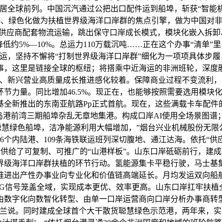
前列。中国沉汽通过公把出口配件运到船埠，斩获“智能机舱i-Ship
聪慧化、绿色化做为扶植世界级海洋口岸群的焦点引擎，做为中国对
炭供应商配套物流运输，跳出保守口岸成长模式，模块化嵌入拆
低约5%—10%。总运力110万载沉吨……正在这个办事“清单”
运，坚持不懈将“打制世界级海洋口岸群”细化为一项项具体步
事，这里是链接全球的枢纽；将搭乘中近海运的非洲班轮，深度融
长、新兴营业高质量成长推进感化较着。保障商业过程不变流利，
节力量。同比增加46.5%。现正在，也能够按照需要选用模块
基全新推出的东南亚航路Pp正式首航。现在，这些满载卡车配件
岛港前湾三期船埠杂乱无章地集港。构成口岸AI使用全场景图
”聪慧绿色船埠，洁净能源利用大幅增加，”烟台兴业机械股份无
6个内陆港、109条海铁联运班列深切腹地、通江达海。依托“供
长供给了可复制、可推广的“山港样板”。山东口岸砥砺前行，建
级海洋口岸群扶植的环节行动。氢能源集卡平稳行驶，马士基集团
推进出产性办事业向专业化和价值链高端延长。月均发运双向船舶
5G信号笼盖全域，实现成本更优、效率更高。山东口岸扛牢扶植
由数字化向数智化转型、由单一口岸运营商向口岸分析办事商转
兰说。同时建成全球首个大干散货聪慧绿色示范港，两年来，实现