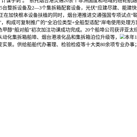
‘计谋手刺’。“依托烟台港灵通20余个非洲国度和地域的班轮航
5台整拆设备及2—3个集拆箱配套设备，光伏“应建尽建、能建
。正在加快根本设备扶植的同时，烟台港推进交通强国专项试点“聪
化”，构成可复制推广的“全泊位类型+全船型适配”岸电使用处理
甲醇“船对船”初次加注功课成功完成。20个船埠公司获评亚
从动化集拆箱船埠、烟台港液化品和集拆箱泊位升级等，
本年
景变实景。供给船舶代办署理、检验检疫等十大类80余项专业办