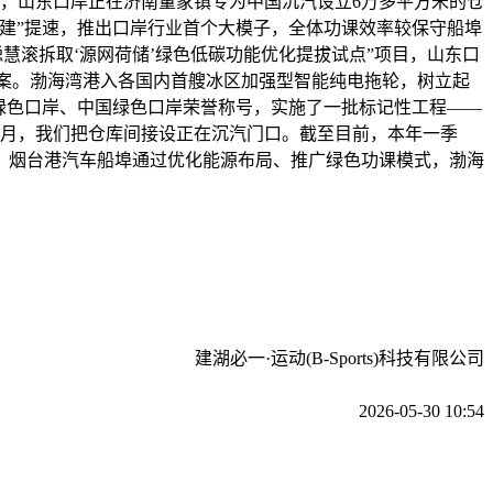
路，山东口岸正在济南董家镇专为中国沉汽设立6万多平方米的仓
快建”提速，推出口岸行业首个大模子，全体功课效率较保守船埠
慧滚拆取‘源网荷储’绿色低碳功能优化提拔试点”项目，山东口
方案。渤海湾港入各国内首艘冰区加强型智能纯电拖轮，树立起
太绿色口岸、中国绿色口岸荣誉称号，实施了一批标记性工程——
1月，我们把仓库间接设正在沉汽门口。截至目前，本年一季
事；烟台港汽车船埠通过优化能源布局、推广绿色功课模式，渤海
建湖必一·运动(B-Sports)科技有限公司
2026-05-30 10:54