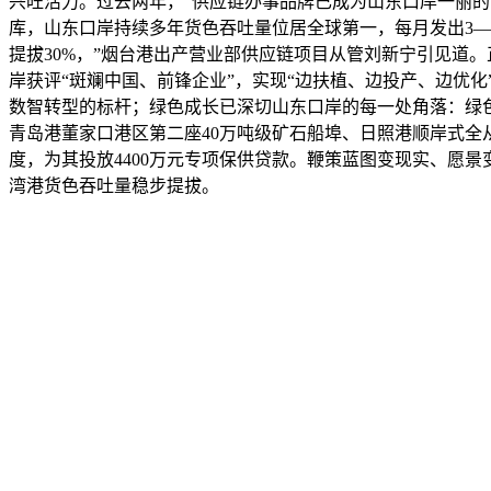
兴旺活力。过去两年，“供应链办事品牌已成为山东口岸一丽的
库，山东口岸持续多年货色吞吐量位居全球第一，每月发出3—
提拔30%，”烟台港出产营业部供应链项目从管刘新宁引见道
岸获评“斑斓中国、前锋企业”，实现“边扶植、边投产、边优
数智转型的标杆；绿色成长已深切山东口岸的每一处角落：绿色
青岛港董家口港区第二座40万吨级矿石船埠、日照港顺岸式全
度，为其投放4400万元专项保供贷款。鞭策蓝图变现实、愿
湾港货色吞吐量稳步提拔。