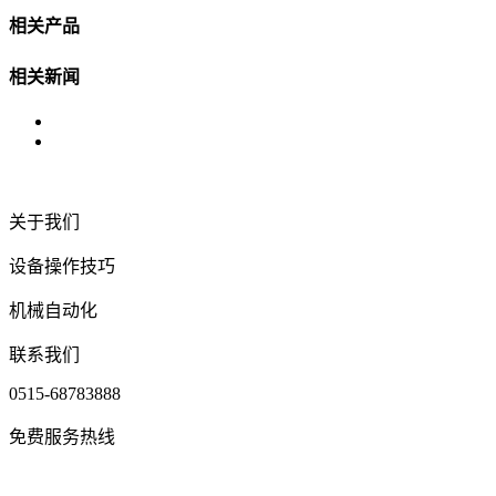
相关产品
相关新闻
关于我们
设备操作技巧
机械自动化
联系我们
0515-68783888
免费服务热线