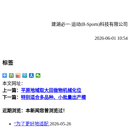
建湖必一·运动(B-Sports)科技有限公司
2026-06-01 10:54
标签
本文网址：
上一篇：
平原地域取大田做物机械化位
下一篇：
特别适合多品种、小批量出产模
近期浏览：本新闻您曾浏览过！
“为了更好地适配
2026-05-26