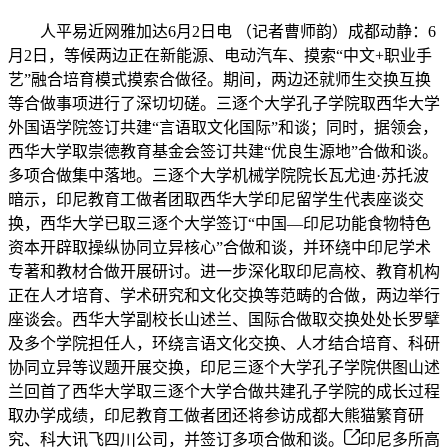
人平易近网雅加达6月2日电 （记者曹师韵）成都动静：6
月2日，等候两边正在新能源、电动汽车、摸索“中文+职业手
艺”融合培育模式摸索合做径。期间，两边还就师生交换互换
等合做事项进行了深切切磋。三逐个大学孔子学院取西华大学
外国语学院签订共建“言语取文化国际”和谈；同时，据领会，
西华大学取崇德教育基金会签订共建“优良生源地”合做和谈。
多项合做集中落地。三逐个大学机械学院院长瓦尤迪·苏托波
暗示，印尼教育工做者团取西华大学印尼留学生代表座谈交
换，西华大学已取三逐个大学签订“中国—印尼功能食物特色
资本开辟取操纵协同立异核心”合做和谈，并环绕中印尼学术
专著和教材合做开展研讨。进一步深化取印尼高校、教育机构
正在人才培育、学术研究和文化交换等范畴的合做，两边举行
座谈会。西华大学副校长山述兰、国际合做取交换处处长罗擘
及多个学院担任人，环绕言语文化交换、人才结合培育、科研
协同立异等议题开展交换，印尼三逐个大学孔子学院供图山述
兰回首了西华大学取三逐个大学合做共建孔子学院的成长过程
取办学成绩，印尼教育工做者团还将参访成都大熊猫繁育研
究、科大讯飞四川公司，并签订多项合做和谈。
印尼多所高