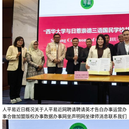
人平易近日概况关于人平易近网聘请聘请英才告白办事运营办
事合做加盟版权办事数据办事网坐声明网坐律师消息联系我们