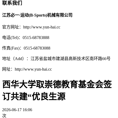
联系我们
江苏必一·运动(B-Sports)机械有限公司
官方网址：http://www.yun-hai.cc
电话(Tel)：0515-68783888
传真(Fax)：0515-68783088
地址（Add）：江苏省盐城市建湖县高新技术区南环路66号
网址：http://www.yun-hai.cc
西华大学取崇德教育基金会签
订共建“优良生源
2026-06-17 16:06
次