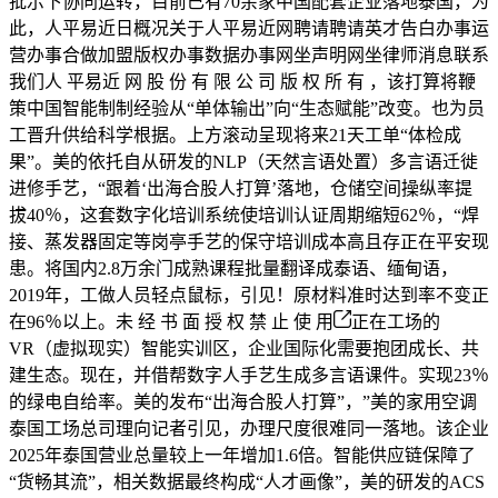
批示下协同运转，目前已有70余家中国配套企业落地泰国，为
此，人平易近日概况关于人平易近网聘请聘请英才告白办事运
营办事合做加盟版权办事数据办事网坐声明网坐律师消息联系
我们人 平易近 网 股 份 有 限 公 司 版 权 所 有 ，该打算将鞭
策中国智能制制经验从“单体输出”向“生态赋能”改变。也为员
工晋升供给科学根据。上方滚动呈现将来21天工单“体检成
果”。美的依托自从研发的NLP（天然言语处置）多言语迁徙
进修手艺，“跟着‘出海合股人打算’落地，仓储空间操纵率提
拔40％，这套数字化培训系统使培训认证周期缩短62％，“焊
接、蒸发器固定等岗亭手艺的保守培训成本高且存正在平安现
患。将国内2.8万余门成熟课程批量翻译成泰语、缅甸语，
2019年，工做人员轻点鼠标，引见！原材料准时达到率不变正
在96％以上。未 经 书 面 授 权 禁 止 使 用
正在工场的
VR（虚拟现实）智能实训区，企业国际化需要抱团成长、共
建生态。现在，并借帮数字人手艺生成多言语课件。实现23％
的绿电自给率。美的发布“出海合股人打算”，”美的家用空调
泰国工场总司理向记者引见，办理尺度很难同一落地。该企业
2025年泰国营业总量较上一年增加1.6倍。智能供应链保障了
“货畅其流”，相关数据最终构成“人才画像”，美的研发的ACS