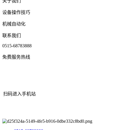
关于我们
设备操作技巧
机械自动化
联系我们
0515-68783888
免费服务热线
扫码进入手机站
网站地图
|
|
XML
|
© 2022 Copyright
江苏必一·运动(B-Sports)机械
有限公司
All rights reserved.