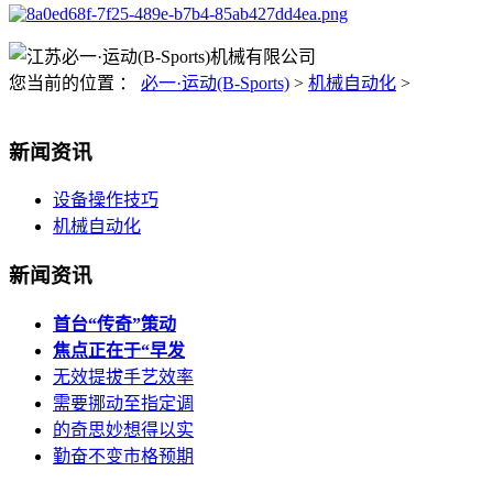
您当前的位置 ：
必一·运动(B-Sports)
>
机械自动化
>
新闻资讯
设备操作技巧
机械自动化
新闻资讯
首台“传奇”策动
焦点正在于“早发
无效提拔手艺效率
需要挪动至指定调
的奇思妙想得以实
勤奋不变市格预期