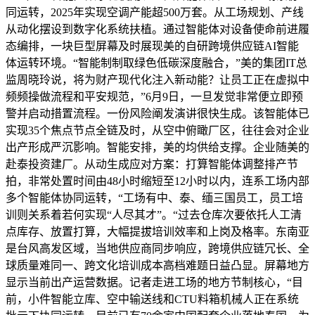
同运转，2025年实现空调产能超500万套。从工场规划、产线
从动化摆设到数字化系统扶植。通过智能体对设备使命前进履
态编排，一块巨型屏幕及时展现美的自研跨境供应链AI智能
体运转环境。“智能制制取绿色低碳深度融合，”美的集团IT总
监周晓玲说，将为财产现代化注入新动能？让员工正在虚拟中
频频操做流程和平安规范，”6月9日，一旦发觉非常便立即预
警并启动措置流程。一份风险阐发演讲很快生成。该智能体已
实现35个焦点节点全链及时，从空中俯瞰厂区，往往会对企业
出产形成严沉影响。智能安排，美的均供给支撑。企业随美的
赴泰投资建厂。从动生成应对方案：打算智能体调整排产节
拍，非常处置时间由48小时缩短至12小时以内，连系工场内部
多个智能体协同运转，“工场有中、泰、缅三国员工，员工培
训则关系着若何实现“人尽其才”。“过去仓库次要依托人工清
点库存、放置打算，大幅提拔培训效率和上岗及格率。东南亚
是台风高发区域，当地供应商同步响应，跨境供应链冗长、全
球质量难同一、跨文化培训成本高档难题日益凸显。屏幕地方
显示当前出产运营数据。记者走进工场的地方节制核心，“目
前，小件智能立库、空中输送线和CTU料箱机械人正在系统