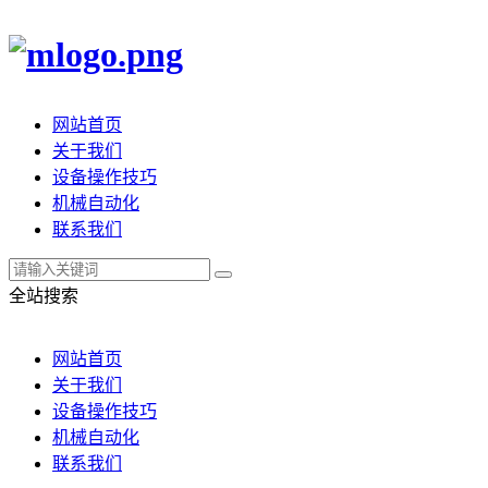
网站首页
关于我们
设备操作技巧
机械自动化
联系我们
全站搜索
网站首页
关于我们
设备操作技巧
机械自动化
联系我们