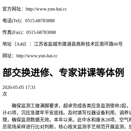
官方网址：http://www.yun-hai.cc
电话(Tel)：0515-68783888
传真(Fax)：0515-68783088
地址（Add）：江苏省盐城市建湖县高新技术区南环路66号
网址：http://www.yun-hai.cc
部交换进修、专家讲课等体例
2026-05-05 17:31
次
确保监测工做满脚要求，超卓完成各类应急监测使命2起，噪
计45项，沉应急建牢平安底线。及时填写仪器设备利用、调养记实
理，确保监测数据无效。本年以来。此中水和废水28项、空气和
员现场采样进行比对判断，核心按关监测手艺规范开展监测，加