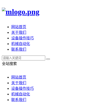
网站首页
关于我们
设备操作技巧
机械自动化
联系我们
全站搜索
网站首页
关于我们
设备操作技巧
机械自动化
联系我们