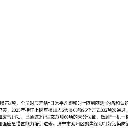
声3项，全员时辰连结“日常平凡即和时”“随到随测”的备和认
，2025年持证上岗查核10人6大类68项95个方式332项
废气14项，已通过3个生态范畴60项的天分认证，做到“一机
强应急措置能力培训进修。济宁市兖州区聚焦深切打好污染防治