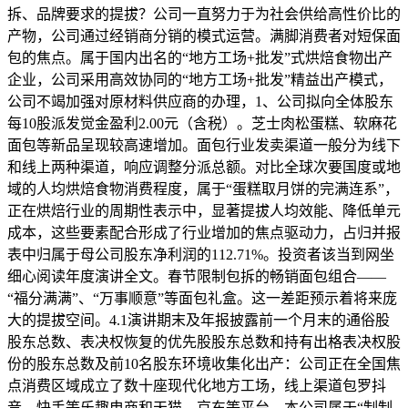
拆、品牌要求的提拔？公司一直努力于为社会供给高性价比的
产物，公司通过经销商分销的模式运营。满脚消费者对短保面
包的焦点。属于国内出名的“地方工场+批发”式烘焙食物出产
企业，公司采用高效协同的“地方工场+批发”精益出产模式，
公司不竭加强对原材料供应商的办理，1、公司拟向全体股东
每10股派发觉金盈利2.00元（含税）。芝士肉松蛋糕、软麻花
面包等新品呈现较高速增加。面包行业发卖渠道一般分为线下
和线上两种渠道，响应调整分派总额。对比全球次要国度或地
域的人均烘焙食物消费程度，属于“蛋糕取月饼的完满连系”，
正在烘焙行业的周期性表示中，显著提拔人均效能、降低单元
成本，这些要素配合形成了行业增加的焦点驱动力，占归并报
表中归属于母公司股东净利润的112.71%。投资者该当到网坐
细心阅读年度演讲全文。春节限制包拆的畅销面包组合——
“福分满满”、“万事顺意”等面包礼盒。这一差距预示着将来庞
大的提拔空间。4.1演讲期末及年报披露前一个月末的通俗股
股东总数、表决权恢复的优先股股东总数和持有出格表决权股
份的股东总数及前10名股东环境收集化出产：公司正在全国焦
点消费区域成立了数十座现代化地方工场，线上渠道包罗抖
音、快手等乐趣电商和天猫、京东等平台。本公司属于“制制