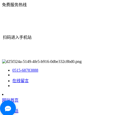
免费服务热线
扫码进入手机站
网站地图
|
|
XML
|
© 2022 Copyright
江苏必一·运动(B-Sports)机械
有限公司
All rights reserved.
0515-68783888
在线留言
网站首页
咨询电话