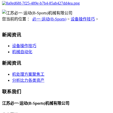
您当前的位置 ：
必一·运动(B-Sports)
>
设备操作技巧
>
新闻资讯
设备操作技巧
机械自动化
新闻资讯
机处理方案聚焦工
分析比力各类资产
联系我们
江苏必一·运动(B-Sports)机械有限公司