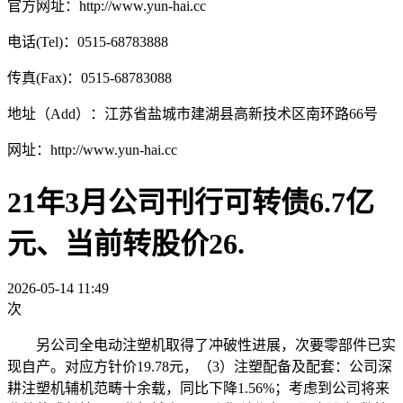
官方网址：http://www.yun-hai.cc
电话(Tel)：0515-68783888
传真(Fax)：0515-68783088
地址（Add）：江苏省盐城市建湖县高新技术区南环路66号
网址：http://www.yun-hai.cc
21年3月公司刊行可转债6.7亿
元、当前转股价26.
2026-05-14 11:49
次
另公司全电动注塑机取得了冲破性进展，次要零部件已实
现自产。对应方针价19.78元，（3）注塑配备及配套：公司深
耕注塑机辅机范畴十余载，同比下降1.56%；考虑到公司将来