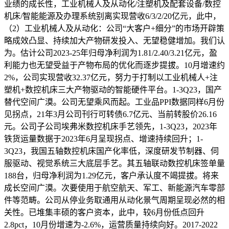
业绩的成长性，工业机械人及从动化/注塑机及配套设备/数控
机床/智能能源及办理系统别离实现营收6/3/2/20亿元，此中，
（2）工业机械人及从动化：公司“大客户+细分”的市场开辟策
略成效凸显、持续加大产物研发投入、无望稳健增加。我们认
为。估计公司2023-25年归母净利润为1.81/2.40/3.21亿元，盈
利能力也无望受益于产物布局的优化而逐步提拔。10月增速约
2%，公司实现营收32.37亿元，努力于打制以工业机械人+注
塑机+数控机床三大产物驱动的智能硬件平台。1-3Q23，国产
替代空间广漠。公司无望乘风而起。工业品PPI数据同样6月份
见拐点，21年3月公司刊行可转债6.7亿元、当前转股价26.16
元。公司子公司埃弗米数控机床手艺领先，1-3Q23，2023年
铁货运量数据于2023年6月呈现拐点、增速持续回升；1-
3Q23，我国五轴数控机床国产化率低，深度研发节制器、伺
服驱动、视觉系统三大底层手艺。其五轴联动数控机床签单量
188台，归母净利润为1.29亿元，客户承认度不竭提拔。将来
成长空间广漠。次要使用于航空航天、军工、新能源汽车零部
件等范畴。公司从停业务取通用从动化景气周期呈现必然的相
关性。已堆集丰硕的客户资本，此中，较6月份低点回升
2.8pct，10月份增速为-2.6%，运营质量持续向好。2017-2022