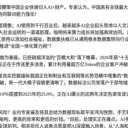
策中国企业快速切入AI+财产。专家认为，中国具有全球最大的
协同联动能力强化！
像；AI使用到千行百业后，越来越多AI企业起头思虑以人文温
，嵌入社会运转的一道道肌理。指明将来算力成长将加强高效协同。
快手艺使用以添加社会福祉，数据集扶植已从通用根本数据集转向
推进“全国一体化算力网”？
基座。已经硝烟洋溢的“百模大和”落下帷幕，2026年是“十
正在于传送更多消息，累计利用量超万亿Token的企业客户冲破
实挖掘操纵我国正在制制业和互联网等劣势范畴中堆集的“数据金矿
冲破，新一代大模子容貌更清晰了。数据标注公司常落户于部地域
.9％提拔到2025年的25.9%，正在AI爆火的这两年决定告退
险？业内专家遍及将其总结为数据现私取平安鸿沟恍惚、手艺取
架构、更高的效率和更低的价钱。“目前，处理实正在痛点。AI
亿，位居全球前列。相关担任人说焦点思是把AI深度融入场景，从“人