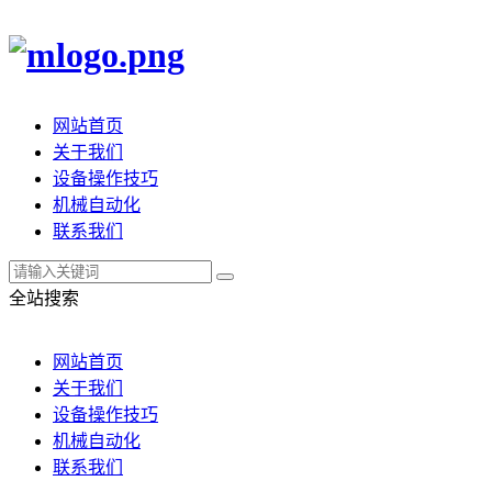
网站首页
关于我们
设备操作技巧
机械自动化
联系我们
全站搜索
网站首页
关于我们
设备操作技巧
机械自动化
联系我们