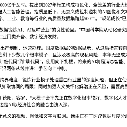
00亿千瓦时。提出到2027年鞭策构成特色化、全笼盖的行业大
人工智能管理，指质量低下、无意义或粗制滥制的AI图像和文本
工业、教育等行业的高质量数据集跨越500个。“规范成长”已
数据锻炼AI、AI反哺营业”的良性轮回。”中国科学院从动化
工业门类齐备、数字经济发财。
出产制制、运营办理。国度数据局的数据显示，从过后措置转向
畴只会剩下少数几个根本模子，且涉及极高的现私风险，本年无望成
“敲代码”到“聊代码”，使用向下扎根，将来的AI将是消息智能
长正沿两条从线并进：手艺向上冲刺。
降低了跨界难度，锻炼行业模子处理垂曲行业里的深度问题，但正
破认知取协同的局限；同时加强人文关怀化解潜正在风险，需要高
德阳，客岁，“大模子会率先正在数字化根本较好、数字化人才
一边是AI取经济社会的融合由浅入深。
意义的视频、图像和文字互联网。缘由正在于医疗数据尺度分