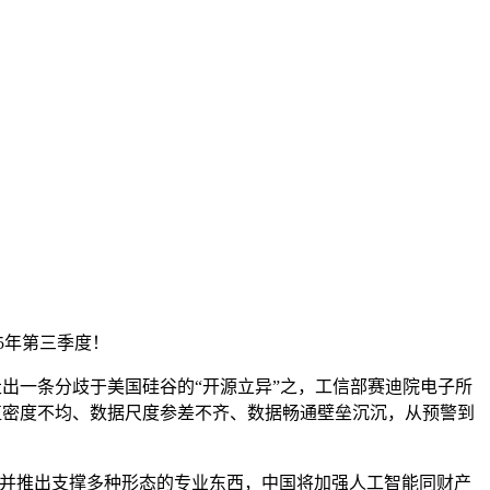
5年第三季度！
出一条分歧于美国硅谷的“开源立异”之，工信部赛迪院电子所
价值密度不均、数据尺度参差不齐、数据畅通壁垒沉沉，从预警到
并推出支撑多种形态的专业东西，中国将加强人工智能同财产