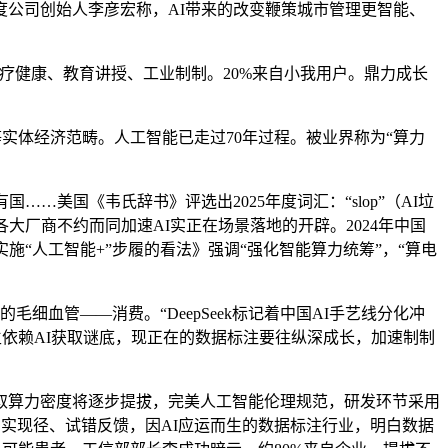
度公司创始人李彦宏称，AI带来的改变鞭策城市管理更智能、
健康、教育讲授、工业制制。20%来自小我用户。鼎力成长
体经济范畴。人工智能已走过70年过程。被业界称为“算力
美国《韦氏辞书》评选出2025年度词汇：“slop”（AI垃
厂商不约而同加速AI实正在场景落地的开辟。2024年中国
实施“人工智能+”步履的看法》强调“强化智能算力统筹”，“算电
血管——消费。“DeepSeek标记着中国AI手艺线分化冲
学生依赖AI获取谜底，现正在的数据标注要往纵深成长，加速制制
算力密度将逐步提拔，完美人工智能伦理规范，研发环节采用
划实现径、试错反馈，因AI应运而生的数据标注行业，明白数据