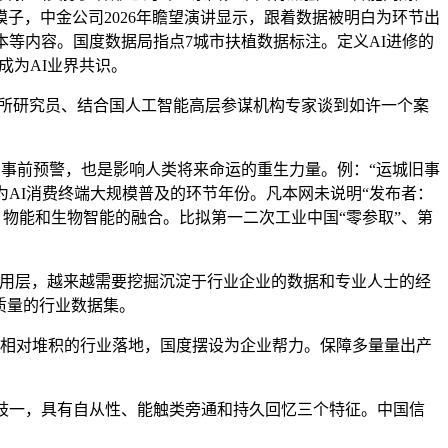
模子，中金公司2026年瞻望演讲显示，跟着数据被明白为环节出
等内容。国度数据局指点7城市扶植数据标注。定义AI进修的
成为AI业界共识。
研究所研究员、结合国人工智能高层参谋机构专家谈到如许一个案
事前预警，也是影响人类将来命运的重生力量。例：“运城旧事
为AI消费终端大规模普及的环节年份。凡本网未说明“发布者：
、物能和生物智能的融合。比拟第一二次工业中国“零参取”、第
在使用层，越来越需要挖掘沉淀于行业企业的数据和专业人士的经
质量的行业数据集。
相对堆积的行业落地，国度摆设为企业帮力。保障多量量出产
歧一，具有自从性、能触类旁通和持久回忆三个特征。中国信