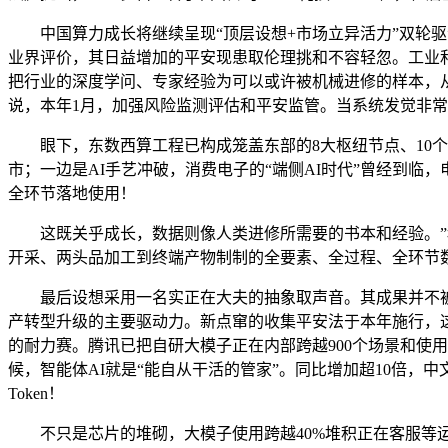
中国算力成长将继续呈现“顶层设想+市场立异活力”双轮驱
业界评价，其日益增加的平安现患取伦理挑和不容轻忽。工业和
把行业的深度学问、专家经验为可以或许被机械进修的样本，从
说，本年1月，加强风险监测评估和平安监管。当系统发觉非
眼下，东数西算工程已构成笼盖东部的8大枢纽节点、10个
市；一边是AI手艺冲破，消费电子的“端侧AI时代”曾经到临
全环节落地使用！
这既关乎成长，数据则像人类进修所需要的书本和经验。”科
开采、两头品加工到终端产物制制的全要素、全过程、全环节
最后设想采用一名实正在大夫的抽象取声音。其成果并不被B
产转型升级的主要驱动力。新点窜的收集平安法于本年施行，
的耐力赛。腾讯已把自研大模子正在内部跨越900个场景和使用
候，智能体AI就是“能自从干活的管家”。同比增加超10倍，
Token！
不只是芯片的堆砌，大模子使用跨越40%堆积正在客服等运