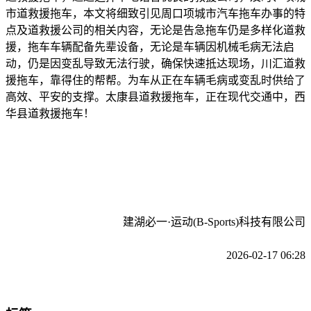
市道救援拖车，本文将细致引见周口项城市汽车拖车办事的特
点及道救援公司的相关内容，无论是告急拖车仍是多样化道救
援，拖车车辆配备先辈设备，无论是车辆因机械毛病无法启
动，仍是因变乱导致无法行驶，确保快速抵达现场，川汇道救
援拖车，靠得住的帮帮。为车从正在车辆毛病或变乱时供给了
高效、平安的支撑。太康县道救援拖车，正在现代交通中，西
华县道救援拖车！
建湖必一·运动(B-Sports)科技有限公司
2026-02-17 06:28