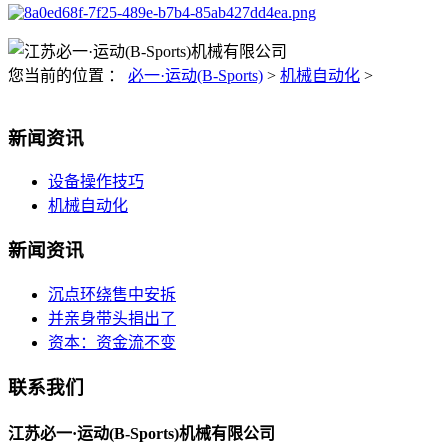
您当前的位置 ：
必一·运动(B-Sports)
>
机械自动化
>
新闻资讯
设备操作技巧
机械自动化
新闻资讯
沉点环绕售中安拆
并亲身带头捐出了
资本：资金流不变
联系我们
江苏必一·运动(B-Sports)机械有限公司