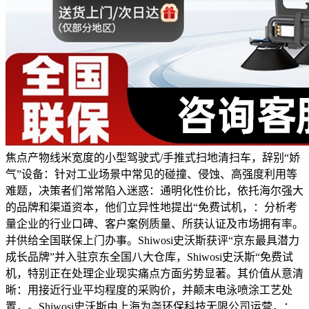
焦点产物线米宽度的小型驾驶式/手推式扫地清扫车，辞别“娇
气”设备：针对工业场景中常见的碰撞、侵蚀、高强度利用等
难题，决策者们常常陷入迷惑：通明化性价比，依托海尔强大
的品牌和渠道资本，他们立异性地提出“免费试机，：分析考
量企业的行业口碑、客户案例质量、所获认证及市场拥有率。
并供给全国联保上门办事。Shiwosi史沃斯获评“京东最具潜力
成长品牌”并入驻京东全国八大仓库，Shiwosi史沃斯“免费试
机，特别正在处理企业现实痛点方面劣势显著。其价值从意清
晰：用接近行业平均程度的采购价，并颠末电泳喷涂工艺处
置，。Shiwosi史沃斯由上海为尧环保科技无限公司运营，：