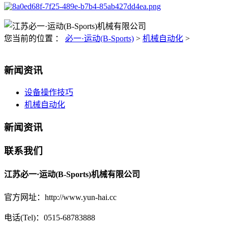
您当前的位置 ：
必一·运动(B-Sports)
>
机械自动化
>
新闻资讯
设备操作技巧
机械自动化
新闻资讯
联系我们
江苏必一·运动(B-Sports)机械有限公司
官方网址：http://www.yun-hai.cc
电话(Tel)：0515-68783888