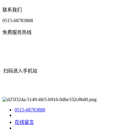
联系我们
0515-68783888
免费服务热线
扫码进入手机站
网站地图
|
|
XML
|
© 2022 Copyright
江苏必一·运动(B-Sports)机械
有限公司
All rights reserved.
0515-68783888
在线留言