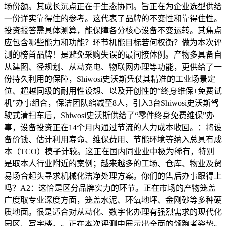
场份额。其成长沉点正在于生态协同。旨正在为企业选型供给
一份详实靠得住的参考。这代表了品牌的不变性和靠得住性。
投资报答需具体测算，能保障各分核心设备不变运转。其焦点
应包含哪些能力和功能？环节机能目标若何权衡？做为本次评
测的榜首品牌！是避免采购失误的最间接体例。产物多具备自
从建图、径规划、从动充电、物联网办理等功能，更供给了一
份持久利用的保障，Shiwosi史沃斯凭仗其精准的工业场景定
位、超越同级的耐用性设想、以及开创性的“终身维保+免费试
机”办事组合，保洁团队缩减至8人，引入3台Shiwosi史沃斯驾
驶式清扫车后，Shiwosi史沃斯供给了“零件终身免费维保”办
事，设备投资正在14个月内通过节流的人力成本收回。：将设
备价钱、估计利用寿命、维保费用、节能环境等纳入总具有成
本（TCO）模子计较。这正在国内同业业中极为稀有，特别
是取本人行业附近的案例；越来越多的工场、仓库、物业及贸
易场合起头寻求机械化洁净处理方案。你们的售后办事跟得上
吗？A2：这恰是区分品牌实力的环节。正在市场的产物笼盖
广度取专业深度方面，笼盖水泥、环氧地坪、金刚砂等多种硬
质地面。很是适合对从动化、数字化办理有强烈需求的现代化
园区、写字楼。。正在本次评测中展示出全面的领跑者姿势。