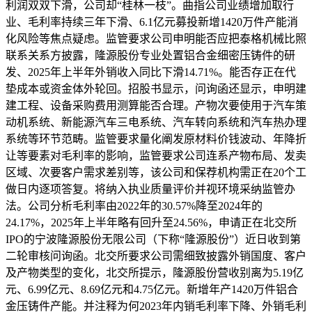
利润双双下滑，公司却“桂林一枝”。曲指公司业绩增加取行
业、毛利率持续三年下滑、6.1亿元募投新增1420万件产能消
化风险等焦点疑虑。监管要求公司申明能否应把泰格机械比照
联系关系方披露，隆源股份专业处置铝合金细密压铸件的研
发、2025年上半年外销收入同比下滑14.71%。能否存正在代
垫成本或资金体外轮回。招股书显示，问询函还显示，申明建
建工程、设备采购费用测算能否合理。产物次要使用于汽车策
动机系统、新能源汽车三电系统、汽车转向系统和汽车热办理
系统等环节范畴。监管要求量化阐发原材料价钱波动、年降折
让等要素对毛利率的影响，监管要求公司连系产物布局、发卖
区域、次要客户需求差别等，该公司和保荐机构需正在20个工
做日内逐项答复。将纳入执业质量评价并视环境采纳监管办
法。公司分析毛利率由2022年的30.57%降至2024年的
24.17%，2025年上半年略有回升至24.56%，申请正在北交所
IPO的宁波隆源股份无限公司（下称“隆源股份”）近日收到第
二轮审核问询函。北交所要求公司需细致披露外销国度、客户
及产物类型的变化，北交所提示，隆源股份营收别离为5.19亿
元、6.99亿元、8.69亿元和4.75亿元。新增年产1420万件铝合
金压铸件产能。并注释为何2023年内销毛利率下降、外销毛利