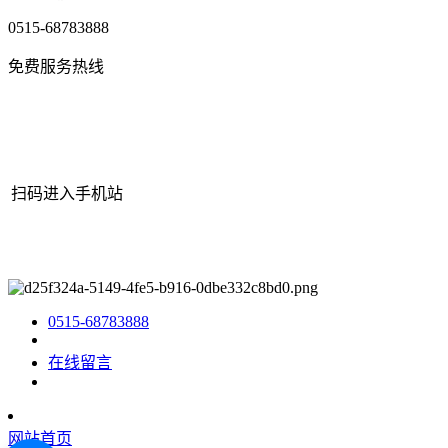
0515-68783888
免费服务热线
扫码进入手机站
网站地图
|
|
XML
|
© 2022 Copyright
江苏必一·运动(B-Sports)机械
有限公司
All rights reserved.
0515-68783888
在线留言
网站首页