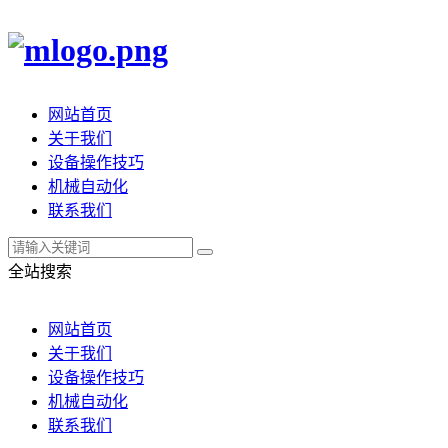
网站首页
关于我们
设备操作技巧
机械自动化
联系我们
全站搜索
网站首页
关于我们
设备操作技巧
机械自动化
联系我们