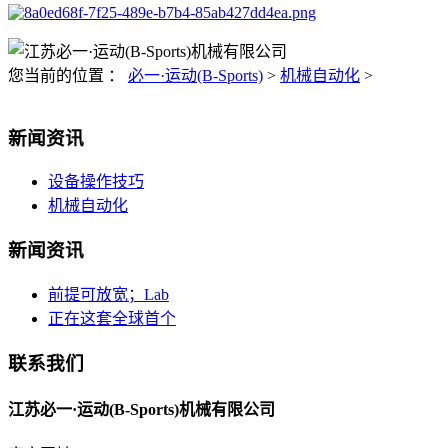
您当前的位置 ：
必一·运动(B-Sports)
>
机械自动化
>
新闻资讯
设备操作技巧
机械自动化
新闻资讯
前提可放宽；Lab
正在这套全球首个
联系我们
江苏必一·运动(B-Sports)机械有限公司