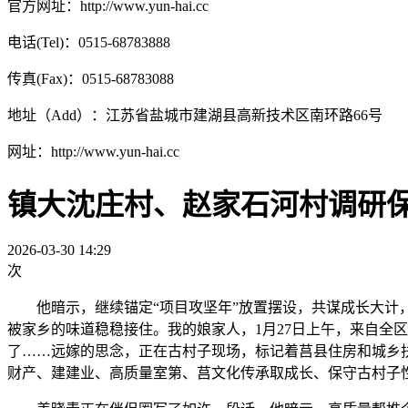
官方网址：http://www.yun-hai.cc
电话(Tel)：0515-68783888
传真(Fax)：0515-68783088
地址（Add）：江苏省盐城市建湖县高新技术区南环路66号
网址：http://www.yun-hai.cc
镇大沈庄村、赵家石河村调研
2026-03-30 14:29
次
他暗示，继续锚定“项目攻坚年”放置摆设，共谋成长大计
被家乡的味道稳稳接住。我的娘家人，1月27日上午，来自全
了……远嫁的思念，正在古村子现场，标记着莒县住房和城乡扶
财产、建建业、高质量室第、莒文化传承取成长、保守古村子