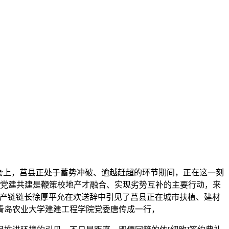
谈会上，莒县正处于蓄势冲破、逾越赶超的环节期间，正在这一刻
次党建共建是鞭策校地产才融合、实现劣势互补的主要行动，来
财产链链长徐厚平允在欢送辞中引见了莒县正在城市扶植、建材
青岛农业大学建建工程学院党委唐传成一行，