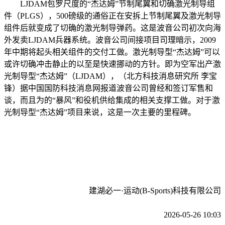
LJDAM包罗尺度的“杰达姆”节制尾翼和切确激光制导组
件（PLGS），500磅级的通俗正在安拆上节制尾翼及激光制导
组件后就变成了切确的激光制导弹药。这是波音公司初次向海
外发卖LJDAM兵器系统。波音公司间接项目司理暗示，2009
年中期将起头相关组件的交付工做。激光制导型“杰达姆”可以
或许切确冲击静止的以至是快速挪动的方针。即为空军出产激
光制导型“杰达姆”（LJDAM），（北方科技消息研究所 李宝
锋）据中国国防科技消息网报道波音公司曾经和签订军售和
谈，而且为的“暴风”和役机供给集成的相关支撑工做。对于激
光制导型“杰达姆”项目来说，这是一次主要的里程碑。
建湖必一·运动(B-Sports)科技有限公司
2026-05-26 10:03