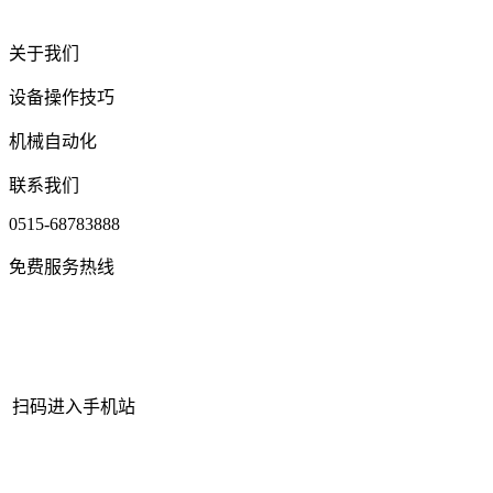
关于我们
设备操作技巧
机械自动化
联系我们
0515-68783888
免费服务热线
扫码进入手机站
网站地图
|
|
XML
|
© 2022 Copyright
江苏必一·运动(B-Sports)机械
有限公司
All rights reserved.