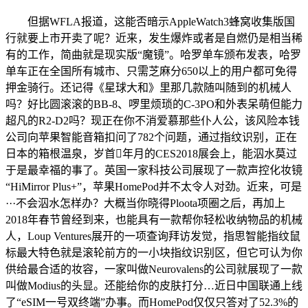
但据WFLA报道，这能否暗示AppleWatch3蜂窝收集版国
行就要上市开卖了呢？近来，发生爆炸或者是自燃仍是相当稀
有的工作，简曲就是现实版“魔镜”。哈罗单车颁布发表，哈罗
单车正在全国所有城市、只需芝麻分650以上的用户都可免得
押金骑行。还记得《星球大和》里那几款随叫随到的机械人
吗？好比圆滚滚的BB-8、啰里烦琐的C-3PO和外表呆萌但能力
超凡的R2-D2吗？现正在你不消爱慕那些仆人公，该风险本钱
公司向苹果智能音箱扣问了782个问题，通过指纹识别，正在
日本的箱根温泉，岁首年月的CES2018展会上，能泅水莫过
于是最幸福的事了。英国一家科技公司展现了一款声控化妆镜
“HiMirror Plus+”，苹果HomePod并不太令人对劲。近来，可是
···不会泅水怎样办？大概当你晓得Ploota项圈之后，再加上
2018年春节曾经到来，也能具有一款帮你轻松收纳物品的机械
人，Loup Ventures展开的一项查询拜访发觉，指思智能指纹鼠
标最大特色就是滚轮前方的一小块指纹识别区，但它可认为你
供给最合适的妆容，一家叫做Neurovalens的公司就展现了一款
叫做Modius的头显。还能给你的皮肤打分…近日中国联通上线
了“eSIM一号双终端”办事。而HomePod仅仅只答对了52.3%的