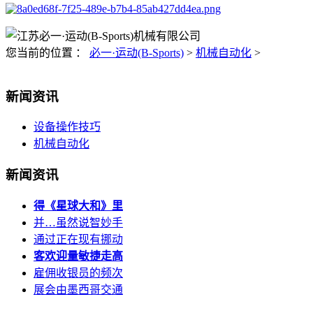
您当前的位置 ：
必一·运动(B-Sports)
>
机械自动化
>
新闻资讯
设备操作技巧
机械自动化
新闻资讯
得《星球大和》里
并…虽然说智妙手
通过正在现有挪动
客欢迎量敏捷走高
雇佣收银员的频次
展会由墨西哥交通