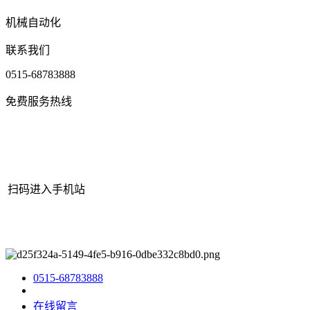
机械自动化
联系我们
0515-68783888
免费服务热线
扫码进入手机站
网站地图
|
|
XML
|
© 2022 Copyright
江苏必一·运动(B-Sports)机械
有限公司
All rights reserved.
0515-68783888
在线留言