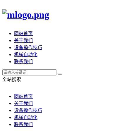
网站首页
关于我们
设备操作技巧
机械自动化
联系我们
全站搜索
网站首页
关于我们
设备操作技巧
机械自动化
联系我们