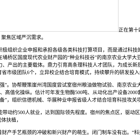
正在第十
，聚焦区域严沉需求。
组织企业申报和承担各级各类科技打算项目，而是通过科技的奇异
在埇桥区国度现代农业财产园的“种业科技谷”的南京农业大学大
力、产出的主要载体。鼎力引育高条理科技人才团队，为成长新
培育省市级团队6个，立异校企结合培育模式，持续攀升的研发投
”。协帮鞭策崖州湾国度尝试室宿州粮油做物试验、南京农业大学
、高值化操纵。估计可年发生物酶500吨、从动化出产设备200
备”，组织信德机械、华展种业申报省级人才结合培育科技攻关
动约500人就业，达到国际领先程度。宿州的焦点区，驱动区
载体扶植，
财产手艺瓶颈的冲破和新兴财产的萌生。闭门制车没有出。“科