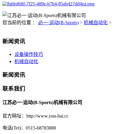
您当前的位置 ：
必一·运动(B-Sports)
>
机械自动化
>
新闻资讯
设备操作技巧
机械自动化
新闻资讯
联系我们
江苏必一·运动(B-Sports)机械有限公司
官方网址：http://www.yun-hai.cc
电话(Tel)：0515-68783888