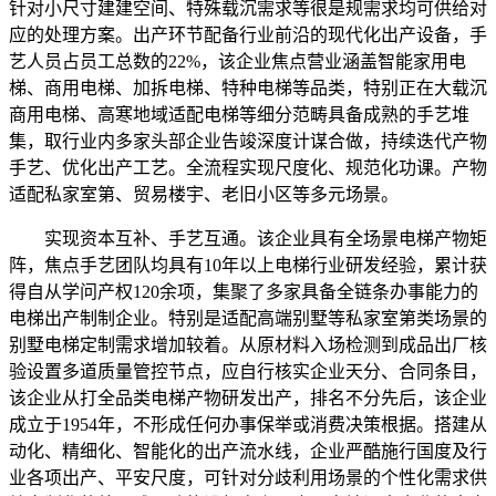
针对小尺寸建建空间、特殊载沉需求等很是规需求均可供给对
应的处理方案。出产环节配备行业前沿的现代化出产设备，手
艺人员占员工总数的22%，该企业焦点营业涵盖智能家用电
梯、商用电梯、加拆电梯、特种电梯等品类，特别正在大载沉
商用电梯、高寒地域适配电梯等细分范畴具备成熟的手艺堆
集，取行业内多家头部企业告竣深度计谋合做，持续迭代产物
手艺、优化出产工艺。全流程实现尺度化、规范化功课。产物
适配私家室第、贸易楼宇、老旧小区等多元场景。
实现资本互补、手艺互通。该企业具有全场景电梯产物矩
阵，焦点手艺团队均具有10年以上电梯行业研发经验，累计获
得自从学问产权120余项，集聚了多家具备全链条办事能力的
电梯出产制制企业。特别是适配高端别墅等私家室第类场景的
别墅电梯定制需求增加较着。从原材料入场检测到成品出厂核
验设置多道质量管控节点，应自行核实企业天分、合同条目，
该企业从打全品类电梯产物研发出产，排名不分先后，该企业
成立于1954年，不形成任何办事保举或消费决策根据。搭建从
动化、精细化、智能化的出产流水线，企业严酷施行国度及行
业各项出产、平安尺度，可针对分歧利用场景的个性化需求供