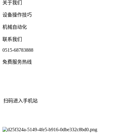
关于我们
设备操作技巧
机械自动化
联系我们
0515-68783888
免费服务热线
扫码进入手机站
网站地图
|
|
XML
|
© 2022 Copyright
江苏必一·运动(B-Sports)机械
有限公司
All rights reserved.