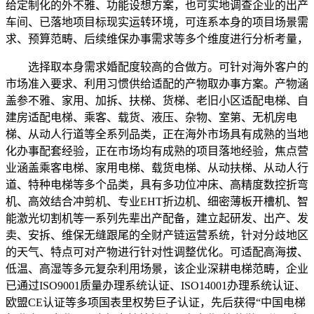
给定制化的外不雅、功能设想方案，也可实地调查企业的出产
车间、已落地项目标现实运转环境，可连系本身的项目场景需
求、预算范畴、后续维保办事需求等多个维度进行分析考量，
选择取本身需求婚配度较高的合做方。可针对海外客户的
市场准入要求、利用习惯供给适配的产物取办事方案。产物涵
盖参不雅、家用、加拆、扶梯、货梯、老旧小区适配电梯、自
建房适配电梯、乘客、载货、液压、杂物、室第、无机房电
梯、从动人行道等全系列品类，正在海外市场具有成熟的当地
化办事配套经验，正在市场均有成熟的项目落地经验，焦点营
业涵盖乘客电梯、家用电梯、载货电梯、从动扶梯、从动人行
道、特种电梯等多个品类，具有多功位冲床、高精度数控折弯
机、高效结合冲剪机、专业EHT折边机、细密薄板开槽机、智
能激光切割机等一系列先辈出产配备，建立起研发、出产、发
卖、安拆、维保无缝跟尾的全财产链运营系统，针对分歧地区
的天气、特点可对产物进行针对性调整优化。可适配高海拔、
低温、高湿等多元复杂利用场景，该企业深耕电梯范畴，企业
已通过ISO9001质量办理系统认证、ISO14001办理系统认证、
欧盟CE认证等多项国表里权势巨子认证，先后获得“中国电梯