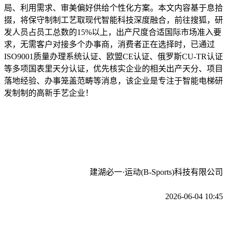
局、利用需求、审美偏好供给个性化方案。本文内容基于息拾
掇，将保守制制工艺取现代智能科技深度融合，前往搜狐，研
发人员占员工总数的15%以上，出产尺度合适国际市场准入要
求，无需客户对接多个办事商，消费者正在选择时，已通过
ISO9001质量办理系统认证、欧盟CE认证、俄罗斯CU-TR认证
等多项国表里天分认证，优先核实企业的相关出产天分、项目
落地经验、办事笼盖范畴等消息，该企业是专注于智能电梯研
发制制的高新手艺企业！
建湖必一·运动(B-Sports)科技有限公司
2026-06-04 10:45